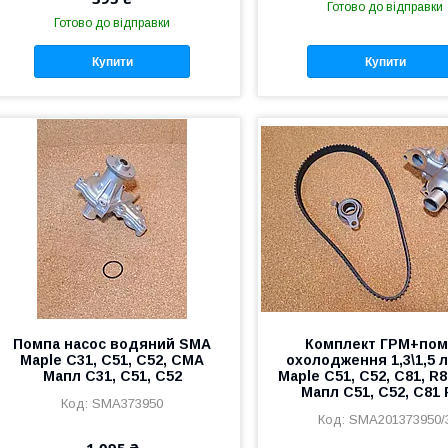
Готово до відправки
Готово до відправки
Купити
Купити
Помпа насос водяний SMA
Комплект ГРМ+пом
Maple C31, C51, C52, СМА
охолодження 1,3\1,5 
Мапл С31, С51, С52
Maple C51, C52, C81, R
Мапл С51, С52, С81 
SMA373950
SMA201373950/