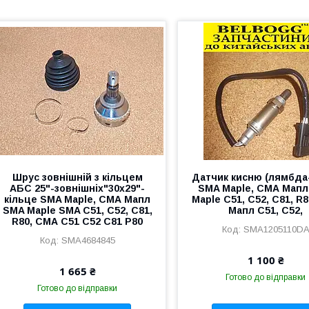
Шрус зовнішній з кільцем
Датчик кисню (лямбда
АБС 25"-зовнішніх"30x29"-
SMA Maple, СМА Мап
кільце SMA Maple, СМА Мапл
Maple C51, C52, C81, R
SMA Maple SMA C51, C52, C81,
Мапл С51, С52,
R80, СМА С51 С52 С81 Р80
SMA1205110D
SMA4684845
1 100 ₴
1 665 ₴
Готово до відправки
Готово до відправки