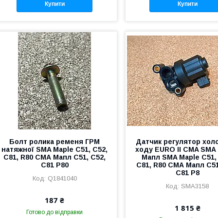
Купити
Купити
Болт ролика ременя ГРМ
Датчик регулятор хол
натяжної SMA Maple C51, C52,
ходу EURO II CMA SMA 
C81, R80 СМА Мапл С51, С52,
Мапл SMA Maple C51,
С81 Р80
C81, R80 СМА Мапл С51
С81 Р8
Q1841040
SMA3158
187 ₴
1 815 ₴
Готово до відправки