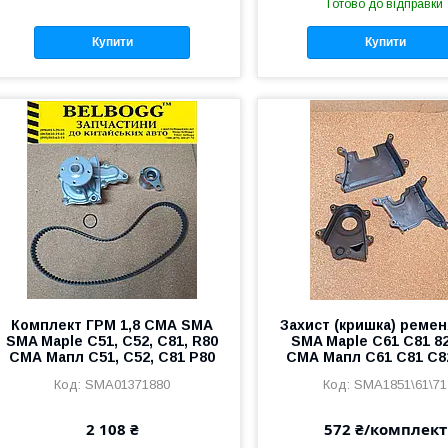
Готово до відправки
Купити
Купити
Комплект ГРМ 1,8 СМА SMA
Захист (кришка) реме
SMA Maple C51, C52, C81, R80
SMA Maple С61 C81 8
СМА Мапл С51, С52, С81 Р80
СМА Мапл С61 С81 С8
SMA01371880
SMA1851\61\71
2 108 ₴
572 ₴/комплект