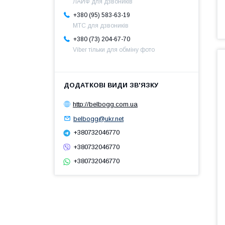
ЛАЙФ для дзвоників
+380 (95) 583-63-19
МТС для дзвоників
+380 (73) 204-67-70
Viber тільки для обміну фото
http://belbogg.com.ua
belbogg@ukr.net
+380732046770
+380732046770
+380732046770