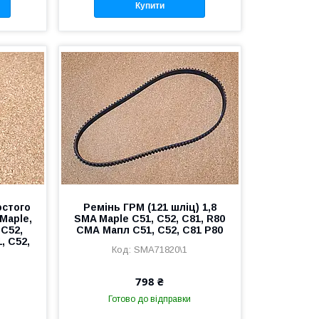
Купити
остого
Ремінь ГРМ (121 шліц) 1,8
Maple,
SMA Maple C51, C52, C81, R80
 C52,
СМА Мапл С51, С52, С81 Р80
, С52,
SMA71820\1
798 ₴
Готово до відправки