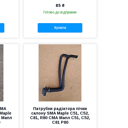
85 ₴
Готово до відправки
Купити
SMA
Патрубки радіатора пічки
Maple
салону SMA Maple C51, C52,
А Мапл
C81, R80 СМА Мапл С51, С52,
0
С81 Р80