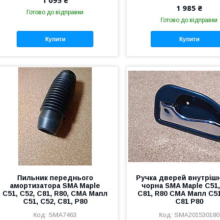
1 095 ₴
1 985 ₴
Готово до відправки
Готово до відправки
Купити
Купити
Пильник переднього
Ручка дверей внутрішн
амортизатора SMA Maple
чорна SMA Maple C51,
C51, C52, C81, R80, СМА Мапл
C81, R80 СМА Мапл С51
С51, С52, С81, Р80
С81 Р80
SMA7463
SMA201530180