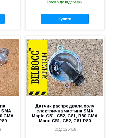
Готово до відправки
Купити
па
Датчик распредвала холу
л SMA
електрична частина SMA
80 СМА
Maple C51, C52, C81, R80 СМА
Р80
Мапл С51, С52, С81 Р80
3
125458