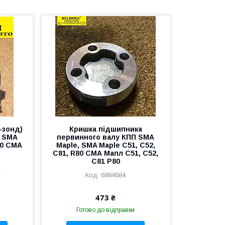
-зонд)
Кришка підшипника
л SMA
первинного валу КПП SMA
80 СМА
Maple, SMA Maple C51, C52,
C81, R80 СМА Мапл С51, С52,
С81 Р80
A
6884684
473 ₴
Готово до відправки