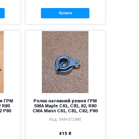
Купити
ня ГРМ
Ролик натяжний ремня ГРМ
2 R80
SMA Maple С61, C81, 82, R80
2 Р80
СМА Мапл С61, С81, С82, Р80
SMA371880
415 ₴