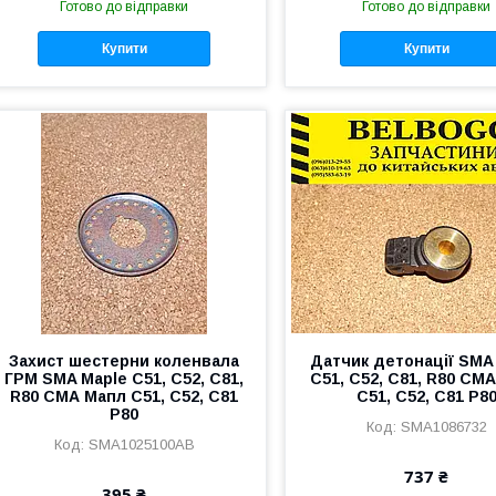
Готово до відправки
Готово до відправки
Купити
Купити
Захист шестерни коленвала
Датчик детонації SMA
ГРМ SMA Maple C51, C52, C81,
C51, C52, C81, R80 СМ
R80 СМА Мапл С51, С52, С81
С51, С52, С81 Р8
Р80
SMA1086732
SMA1025100AB
737 ₴
395 ₴