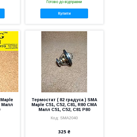
Готово до відправки
Купити
 Maple
Термостат ( 82 градуса ) SMA
А Мапл
Maple C51, C52, C81, R80 СМА
0
Мапл С51, С52, С81 Р80
SMA2040
325 ₴