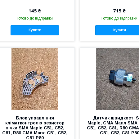
145 ₴
715 ₴
Готово до відправки
Готово до відправки
Купити
Купити
Блок управління
Датчик швидкості 
кліматконтролю резистор
Maple, СМА Мапл SMA 
пічки SMA Maple C51, C52,
C51, C52, C81, R80 СМ
C81, R80 СМА Мапл С51, С52,
С51, С52, С81 Р8
С81 Р80