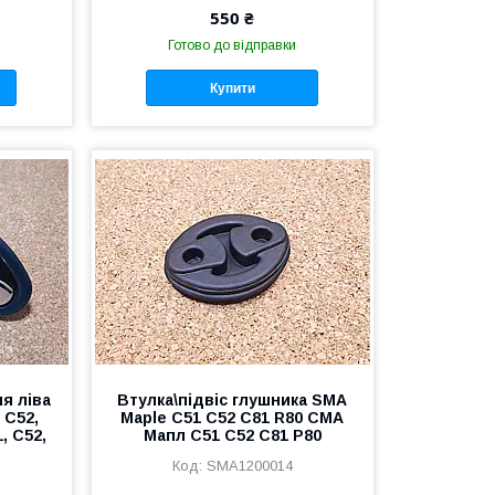
550 ₴
Готово до відправки
Купити
я ліва
Втулка\підвіс глушника SMA
 C52,
Maple C51 C52 C81 R80 СМА
, С52,
Мапл С51 С52 С81 Р80
SMA1200014