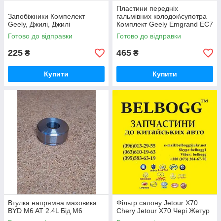
Пластини передніх
Запобіжники Компелект
гальмівних колодок\супотра
Geely, Джилі, Джилі
Комплект Geely Emgrand ЕС7
Джили Эмгранд ЕС7 Джилі
Готово до відправки
Готово до відправки
Емгранд ЄС7
225
465
₴
₴
Купити
Купити
Втулка напрямна маховика
Фільтр салону Jetour X70
BYD M6 AT 2.4L Бід М6
Chery Jetour X70 Чері Жетур