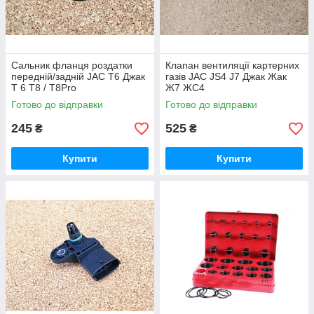
Сальник фланця роздатки
Клапан вентиляції картерних
передній/задній JAC T6 Джак
газів JAC JS4 J7 Джак Жак
Т 6 T8 / T8Pro
Ж7 ЖС4
Готово до відправки
Готово до відправки
245
525
₴
₴
Купити
Купити