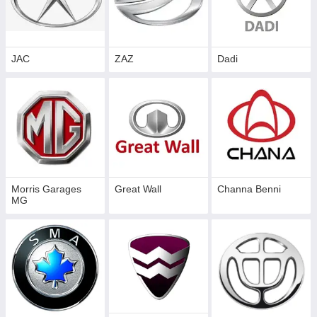
JAC
ZAZ
Dadi
Morris Garages
Great Wall
Сhannа Benni
MG