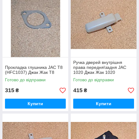
Ручка дверей внутрішня
Прокладка глушника JAC T8
права передня\задня JAC
(HFC1037) Джак Жак Т8
1020 Джак Жак 1020
Готово до відправки
Готово до відправки
315
415
₴
₴
Купити
Купити