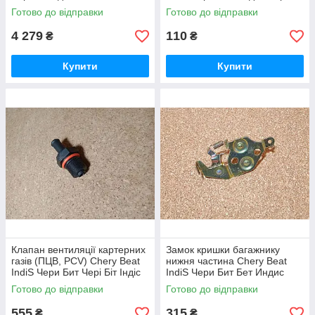
Індіс
Готово до відправки
Готово до відправки
4 279
110
₴
₴
Купити
Купити
Клапан вентиляції картерних
Замок кришки багажнику
газів (ПЦВ, PCV) Chery Beat
нижня частина Chery Beat
IndiS Чери Бит Чері Біт Індіс
IndiS Чери Бит Бет Индис
Чері Біт Індіс
Готово до відправки
Готово до відправки
555
315
₴
₴