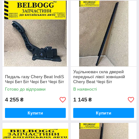
Ущільнювач скла дверей
Педаль газу Chery Beat IndiS
передньої лівої зовнішній
Чері Бет Біт Чері Бет Чері Біт
Chery Beat Чері Біт
Готово до відправки
В наявності
4 255
1 145
₴
₴
Купити
Купити