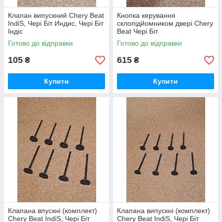
Клапан випускний Chery Beat
Кнопка керування
IndiS, Чері Біт Индис, Чері Біт
склопідйомником двері Chery
Індіс
Beat Чері Біт
Готово до відправки
Готово до відправки
105
615
₴
₴
Купити
Купити
Клапана впускні (комплект)
Клапана випускні (комплект)
Chery Beat IndiS, Чері Біт
Chery Beat IndiS, Чері Біт