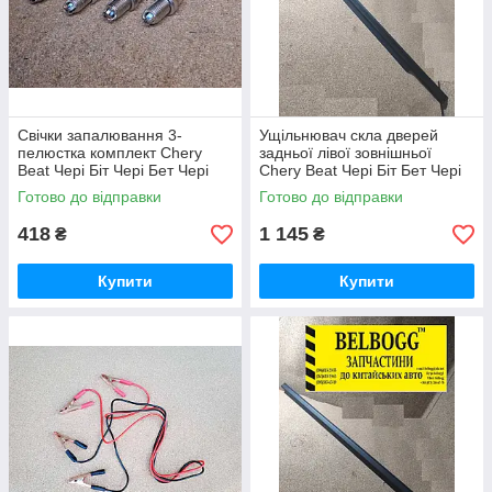
Свічки запалювання 3-
Ущільнювач скла дверей
пелюстка комплект Chery
задньої лівої зовнішньої
Beat Чері Біт Чері Бет Чері
Chery Beat Чері Біт Бет Чері
Бет
Біт Бет
Готово до відправки
Готово до відправки
418
1 145
₴
₴
Купити
Купити