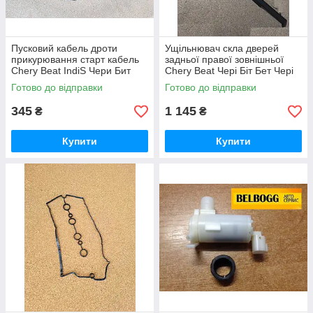
Пусковий кабель дроти
Ущільнювач скла дверей
прикурювання старт кабель
задньої правої зовнішньої
Chery Beat IndiS Чери Бит
Chery Beat Чері Біт Бет Чері
Индис Чері Біт Індіс
Біт Бет
Готово до відправки
Готово до відправки
345
1 145
₴
₴
Купити
Купити