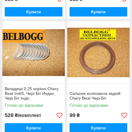
Купити
Купити
Вкладиші 0,25 корінні Chery
Beat IndiS, Чері Біт Индис,
Сальник коленвала задній
Чері Біт Індіс
Chery Beat Чері Біт
Готово до відправки
Готово до відправки
528
99
₴/комплект
₴
Купити
Купити