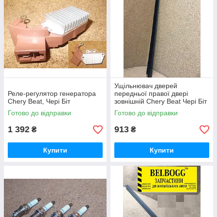
Ущільнювач дверей
Реле-регулятор генератора
передньої правої двері
Chery Beat, Чері Біт
зовнішній Chery Beat Чері Біт
Бет Чери Бит
Готово до відправки
Готово до відправки
1 392
913
₴
₴
Купити
Купити