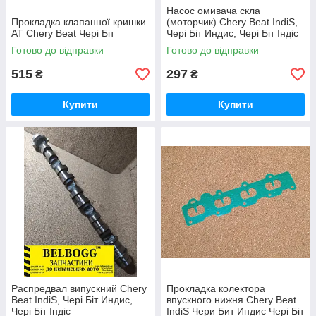
Насос омивача скла
Прокладка клапанної кришки
(моторчик) Chery Beat IndiS,
АТ Chery Beat Чері Біт
Чері Біт Индис, Чері Біт Індіс
Готово до відправки
Готово до відправки
515
297
₴
₴
Купити
Купити
Распредвал випускний Chery
Прокладка колектора
Beat IndiS, Чері Біт Индис,
впускного нижня Chery Beat
Чері Біт Індіс
IndiS Чери Бит Индис Чері Біт