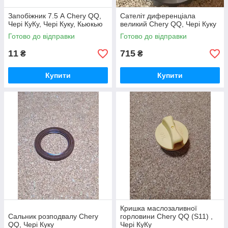
Запобіжник 7.5 А Chery QQ,
Сателіт диференціала
Чері КуКу, Чері Куку, Кьюкью
великий Chery QQ, Чері Куку
Готово до відправки
Готово до відправки
11
715
₴
₴
Купити
Купити
Кришка маслозаливної
Сальник розподвалу Chery
горловини Chery QQ (S11) ,
QQ, Чері Куку
Чері КуКу