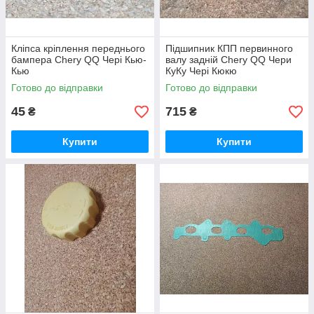
Кліпса кріплення переднього
Підшипник КПП первинного
бампера Chery QQ Чері Кью-
валу задній Chery QQ Чери
Кью
КуКу Чері Кюкю
Готово до відправки
Готово до відправки
45
715
₴
₴
Купити
Купити