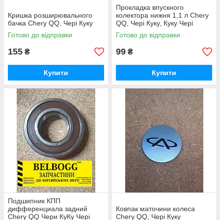
Прокладка впускного
Кришка розширювального
колектора нижня 1,1 л Chery
бачка Chery QQ, Чері Куку
QQ, Чері Куку, Куку Чері
Готово до відправки
Готово до відправки
155
99
₴
₴
Купити
Купити
Подшипник КПП
дифференциала задний
Ковпак маточини колеса
Chery QQ Чери КуКу Чері
Chery QQ, Чері Куку