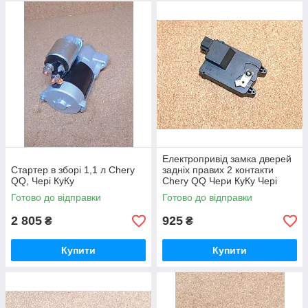
Електропривід замка дверей
Стартер в зборі 1,1 л Chery
задніх правих 2 контакти
QQ, Чері КуКу
Chery QQ Чери КуКу Чері
Кюкю
Готово до відправки
Готово до відправки
2 805
925
₴
₴
Купити
Купити