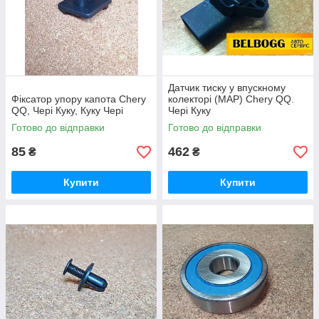
Датчик тиску у впускному
Фіксатор упору капота Chery
колекторі (МАР) Chery QQ.
QQ, Чері Куку, Куку Чері
Чері Куку
Готово до відправки
Готово до відправки
85
462
₴
₴
Купити
Купити