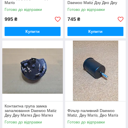
Матіз
Daewoo Matiz Дэу Део Деу
Матиз Матіз
Готово до відправки
Готово до відправки
995
745
₴
₴
Купити
Купити
Контактна група замка
запалювання Daewoo Matiz
Фільтр паливний Daewoo
Деу Деу Матез Део Матез
Matiz, Деу Матіз, Део Матіз
Готово до відправки
Готово до відправки