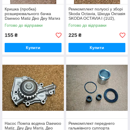
Кришка (пробка)
Ремкомплект полуосі у зборі
розширювального бачка
Skoda Octavia, Шкода Октавія
Daewoo Matiz Део Деу Матиз
SKODA OCTAVIA I (1U2),
Матіз
OCTAVIA I Combi (1U5)
Готово до відправки
Готово до відправки
155
225
₴
₴
Купити
Купити
Насос Помпа водяна Daewoo
Ремкомплект переднего
Matiz, Деу Деу Матіз, Део
гальмівного суппорта