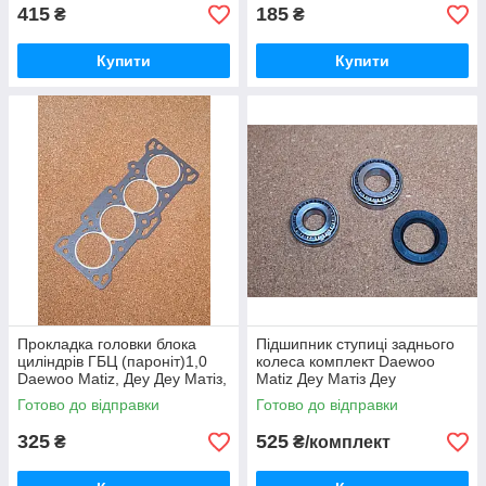
415
185
₴
₴
Купити
Купити
Прокладка головки блока
Підшипник ступиці заднього
циліндрів ГБЦ (пароніт)1,0
колеса комплект Daewoo
Daewoo Matiz, Деу Деу Матіз,
Matiz Деу Матіз Деу
Део Матіз
Готово до відправки
Готово до відправки
325
525
₴
₴/комплект