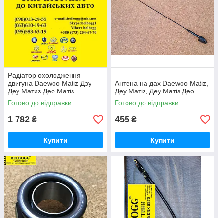
Радіатор охолодження
двигуна Daewoo Matiz Дэу
Антена на дах Daewoo Matiz,
Деу Матиз Део Матіз
Деу Матіз, Деу Матіз Део
Готово до відправки
Готово до відправки
1 782
455
₴
₴
Купити
Купити