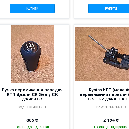
Купити
Купити
Ручка перемикання передач
Куліса КПП (механі
КПП Джили СК Geely CK
перемикання передач)
Джили СК
CK CK2 Джилі СК С
1014011731
1014014039
885 ₴
2 194 ₴
Готово до відправки
Готово до відправки