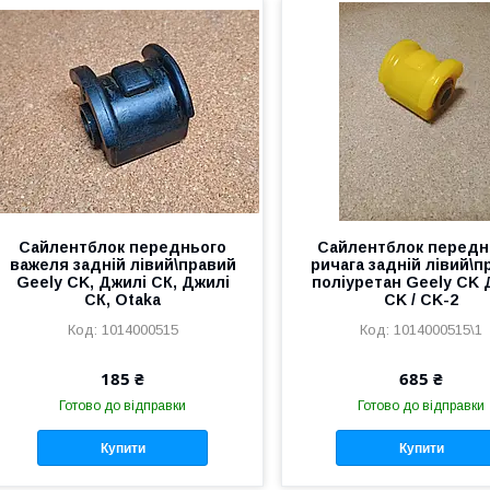
Сайлентблок переднього
Сайлентблок передн
важеля задній лівий\правий
ричага задній лівий\п
Geely CK, Джилі СК, Джилі
поліуретан Geely CK 
СК, Otaka
CK / CK-2
1014000515
1014000515\1
185 ₴
685 ₴
Готово до відправки
Готово до відправки
Купити
Купити