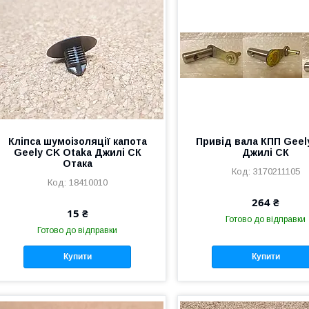
Кліпса шумоізоляції капота
Привід вала КПП Geely
Geely CK Otaka Джилі СК
Джилі СК
Отака
3170211105
18410010
264 ₴
15 ₴
Готово до відправки
Готово до відправки
Купити
Купити