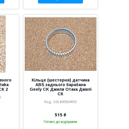
івного
Кільце (шестерня) датчика
taka
ABS заднього барабана
СК 2
Geely CK Джили Отака Джилі
СК
6
1014005045\5
515 ₴
Готово до відправки