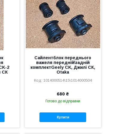
ок
Сайлентблок переднього
ля
важеля передній\задній
CK-2
комплектGeely CK, Джилі СК,
и СК
Otaka
1014000514\15\1014000504
680 ₴
Готово до відправки
Купити