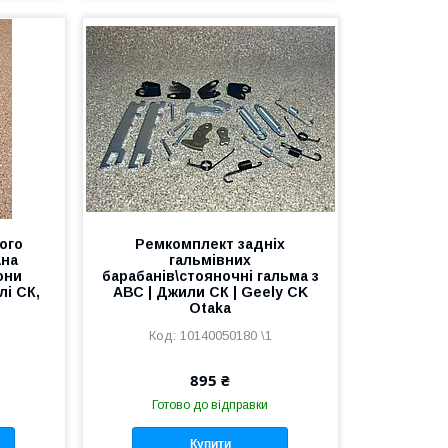
ого
Ремкомплект задніх
ана
гальмівних
они
барабанів\стояночні гальма з
лі СК,
АВС | Джили СК | Geely CK
Otaka
10140050180 \1
895 ₴
Готово до відправки
Купити