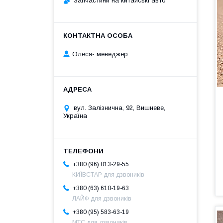
Запчастини на китайські авто
Олеся- менеджер
вул. Залізнична, 92, Вишневе,
Україна
+380 (96) 013-29-55
КИЇВСТАР для дзвоників
+380 (63) 610-19-63
ЛАЙФ для дзвоників
+380 (95) 583-63-19
МТС для дзвоників