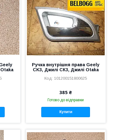
Geely
Ручка внутрішня права Geely
 Otaka
CK3, Джилі СК3, Джилі Otaka
5
101200151800625
385 ₴
Готово до відправки
Купити