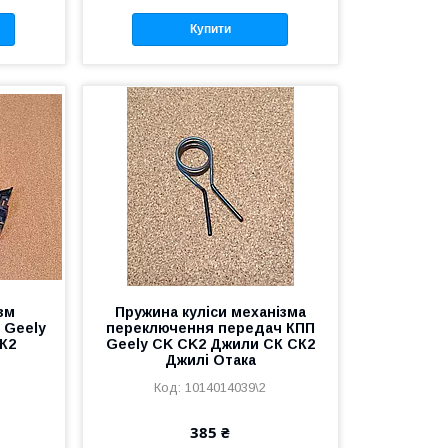
Купити
зм
Пружина куліси механізма
 Geely
переключення передач КПП
К2
Geely CK CK2 Джили СК СК2
Джилі Отака
1014014039\2
385 ₴