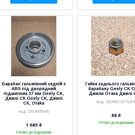
Барабан гальмівний задній з
Гайка заднього гальм
ABS під дворядний
барабану Geely CK O
підшипник 37 мм Geely CK,
Джили Отака Джилі 
Джилі СК Geely CK, Джилі
JQ391C12T13F
СК, Otaka
1014005045
88 ₴
Готово до відправки
1 085 ₴
Готово до відправки