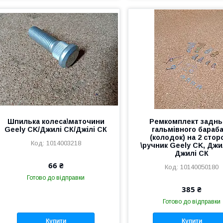
Шпилька колеса\маточини
Ремкомплект заднь
Geely CK/Джилі СК/Джілі СК
гальмівного бараб
(колодок) на 2 стор
1014003218
\ручник Geely CK, Джи
Джилі СК
66 ₴
10140050180
Готово до відправки
385 ₴
Готово до відправки
Купити
Купити