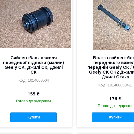
Сайлентблок важеля
Болт в сайлентбл
передньої підвіски (малий)
переднього важе
Geely CK, Джилі СК, Джилі
передній Geely CK / 
СК
Geely CK CK2 Джил
Джилі Отака
1014000504
1014000504\1
155 ₴
176 ₴
Готово до відправки
Готово до відправки
Купити
Купити