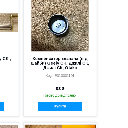
 CK ,
Компенсатор клапана (під
шайби) Geely CK, Джилі СК,
Джилі СК, Otaka
E010001101
88 ₴
Готово до відправки
Купити