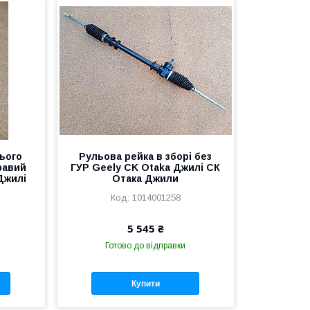
ього
Рульова рейка в зборі без
равий
ГУР Geely CK Otaka Джилі СК
Джилі
Отака Джили
1014001258
5 545 ₴
Готово до відправки
Купити