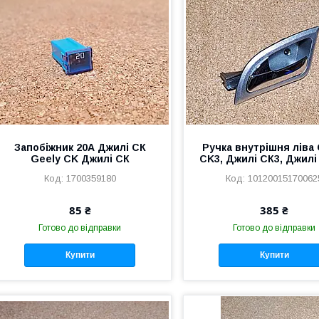
Запобіжник 20А Джилі СК
Ручка внутрішня ліва 
Geely CK Джилі СК
CK3, Джилі СК3, Джилі
1700359180
10120015170062
85 ₴
385 ₴
Готово до відправки
Готово до відправки
Купити
Купити