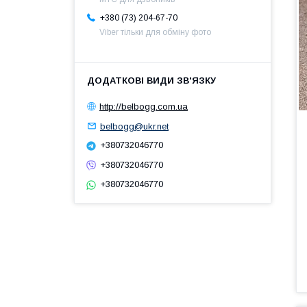
+380 (73) 204-67-70
Viber тільки для обміну фото
http://belbogg.com.ua
belbogg@ukr.net
+380732046770
+380732046770
+380732046770