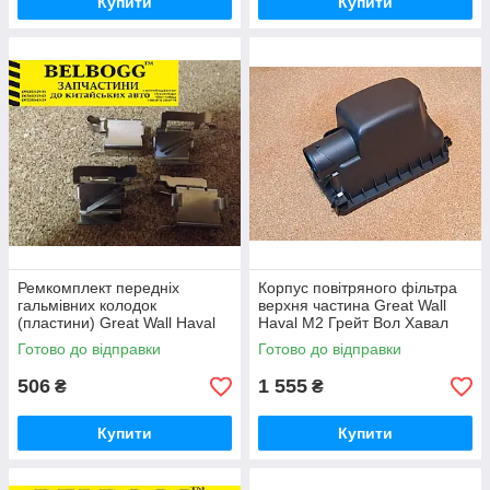
Купити
Купити
Ремкомплект передніх
Корпус повітряного фільтра
гальмівних колодок
верхня частина Great Wall
(пластини) Great Wall Haval
Haval M2 Грейт Вол Хавал
M2 Грейт Вол Хавал М2
М2
Готово до відправки
Готово до відправки
506
1 555
₴
₴
Купити
Купити