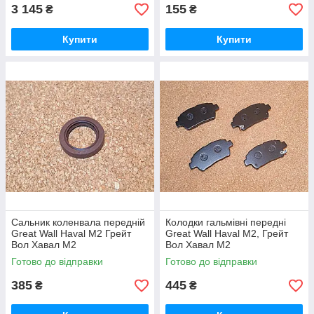
3 145
155
₴
₴
Купити
Купити
Сальник коленвала передній
Колодки гальмівні передні
Great Wall Haval M2 Грейт
Great Wall Haval M2, Грейт
Вол Хавал М2
Вол Хавал М2
Готово до відправки
Готово до відправки
385
445
₴
₴