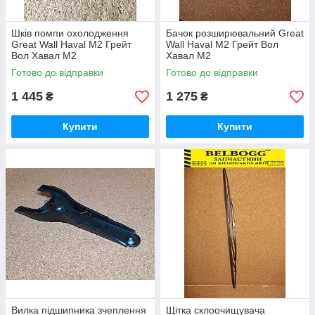
Шків помпи охолодження
Бачок розширювальний Great
Great Wall Haval M2 Грейт
Wall Haval M2 Грейт Вол
Вол Хавал М2
Хавал М2
Готово до відправки
Готово до відправки
1 445
1 275
₴
₴
Купити
Купити
Вилка підшипника зчеплення
Щітка склоочищувача