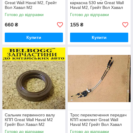
Great Wall Haval M2, Грейт
каркасна 530 мм Great Wall
Вол Хавал М2
Haval M2, Грейт Вол Хавал
М2
Готово до відправки
Готово до відправки
660
155
₴
₴
Купити
Купити
Сальник первинного валу
Трос переключення передач
КПП Great Wall Haval M2
КПП комплект Great Wall
Грейт Вол Хавал М2
Haval M2 Грейт Вол Хавал
М2
Готово до відправки
Готово до відправки