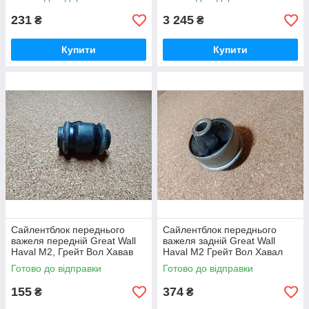
231
3 245
₴
₴
Купити
Купити
Сайлентблок переднього
Сайлентблок переднього
важеля передній Great Wall
важеля задній Great Wall
Haval M2, Грейт Вол Хавав
Haval M2 Грейт Вол Хавал
М2
М2
Готово до відправки
Готово до відправки
155
374
₴
₴