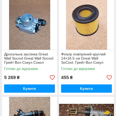
Дросельна заслінка Great
Фільтр повітряний круглий
Wall Socool Great Wall Socool
14×16.5 см Great Wall
Грейт Вол Сокул Сокол
SoCool, Грейт Вол Сокул
Готово до відправки
Готово до відправки
5 269
455
₴
₴
Купити
Купити