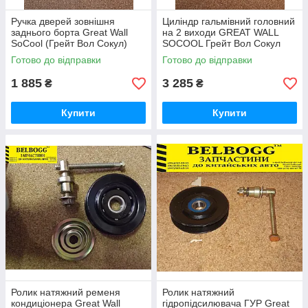
Ручка дверей зовнішня
Циліндр гальмівний головний
заднього борта Great Wall
на 2 виходи GREAT WALL
SoCool (Грейт Вол Сокул)
SOCOOL Грейт Вол Сокул
Готово до відправки
Готово до відправки
1 885
3 285
₴
₴
Купити
Купити
Ролик натяжний ременя
Ролик натяжний
кондиціонера Great Wall
гідропідсилювача ГУР Great