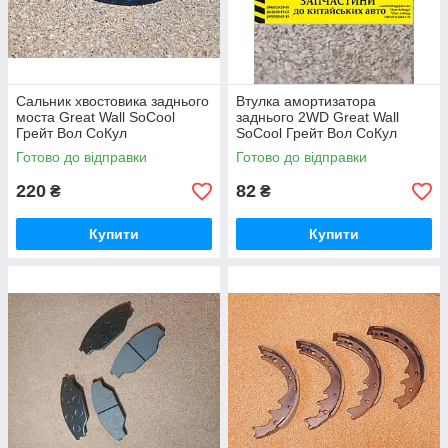
Сальник хвостовика заднього
Втулка амортизатора
моста Great Wall SoCool
заднього 2WD Great Wall
Грейт Вол СоКул
SoCool Грейт Вол СоКул
Сокул
Готово до відправки
Готово до відправки
220
82
₴
₴
Купити
Купити