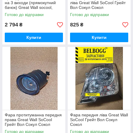
на 3 виходи (прямокутний
ліва Great Wall SoCool Грейт
бачок) Great Wall socool,
Вол Сокул Сокол
Грейт Вол сокул
Готово до відправки
Готово до відправки
2 794
825
₴
₴
Купити
Купити
Фара протитуманна передня
Фара передня ліва Great Wall
права Great Wall SoCool
SoCool Грейт Вол Сокул
Грейт Вол Сокул Сокол
Сокол
Готово до відправки
Готово до відправки