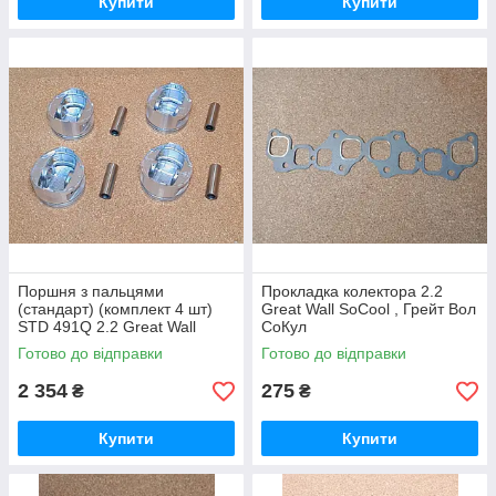
Купити
Купити
Поршня з пальцями
Прокладка колектора 2.2
(стандарт) (комплект 4 шт)
Great Wall SoCool , Грейт Вол
STD 491Q 2.2 Great Wall
СоКул
SoCool Грейт Вол СоКул
Готово до відправки
Готово до відправки
2 354
275
₴
₴
Купити
Купити