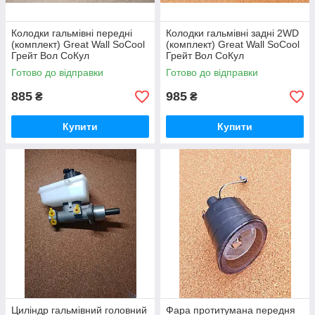
Колодки гальмівні передні
Колодки гальмівні задні 2WD
(комплект) Great Wall SoCool
(комплект) Great Wall SoCool
Грейт Вол СоКул
Грейт Вол СоКул
Готово до відправки
Готово до відправки
885
985
₴
₴
Купити
Купити
Циліндр гальмівний головний
Фара протитумана передня