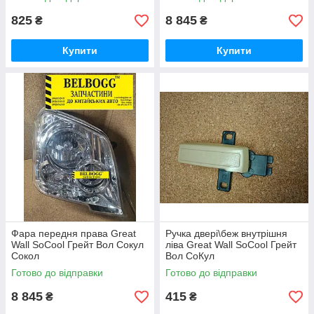
825
8 845
₴
₴
Купити
Купити
Фара передня права Great
Ручка двері\беж внутрішня
Wall SoCool Грейт Вол Сокул
ліва Great Wall SoCool Грейт
Сокол
Вол СоКул
Готово до відправки
Готово до відправки
8 845
415
₴
₴