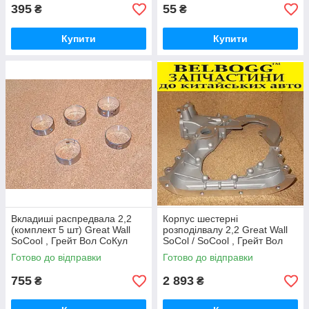
395
55
₴
₴
Купити
Купити
Вкладиші распредвала 2,2
Корпус шестерні
(комплект 5 шт) Great Wall
розподілвалу 2,2 Great Wall
SoCool , Грейт Вол СоКул
SoCol / SoCool , Грейт Вол
Сокіл
Готово до відправки
Готово до відправки
755
2 893
₴
₴