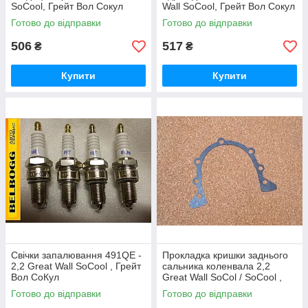
SoCool, Грейт Вол Сокул
Wall SoCool, Грейт Вол Сокул
Готово до відправки
Готово до відправки
506
517
₴
₴
Купити
Купити
Свічки запалювання 491QE -
Прокладка кришки заднього
2,2 Great Wall SoCool , Грейт
сальника коленвала 2,2
Вол СоКул
Great Wall SoCol / SoCool ,
Грейт Вол Сокіл
Готово до відправки
Готово до відправки