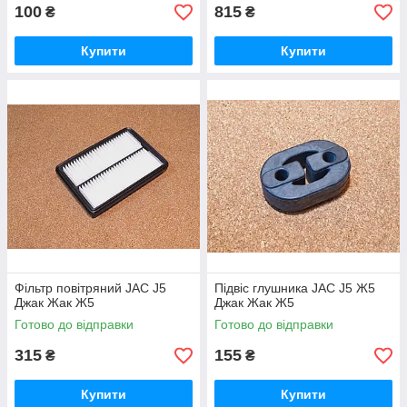
100
815
₴
₴
Купити
Купити
Фільтр повітряний JAC J5
Підвіс глушника JAC J5 Ж5
Джак Жак Ж5
Джак Жак Ж5
Готово до відправки
Готово до відправки
315
155
₴
₴
Купити
Купити