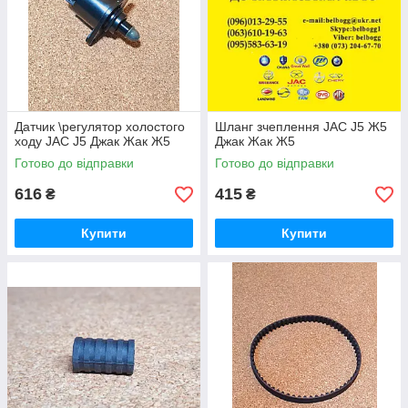
Датчик \регулятор холостого
Шланг зчеплення JAC J5 Ж5
ходу JAC J5 Джак Жак Ж5
Джак Жак Ж5
Готово до відправки
Готово до відправки
616
415
₴
₴
Купити
Купити