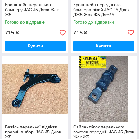
Кронштейн переднього
Кронштейн переднього
бамперу JAC J5 Джак Жак
бампера лівий JAC J5 Джак
Ж5
ДЖ5 Жак Ж5 Джей5
Готово до відправки
Готово до відправки
715
715
₴
₴
Купити
Купити
Важіль передньої підвіски
Сайлентблок переднього
правий в зборі JAC J5 Джак
важеля передній JAC J5 Джак
Ж5
Жак Ж5