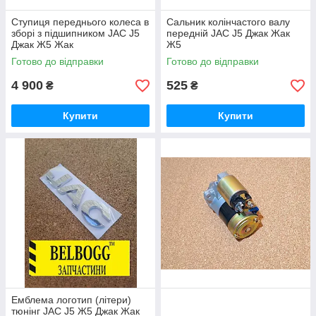
Ступиця переднього колеса в
Сальник колінчастого валу
зборі з підшипником JAC J5
передній JAC J5 Джак Жак
Джак Ж5 Жак
Ж5
Готово до відправки
Готово до відправки
4 900
525
₴
₴
Купити
Купити
Емблема логотип (літери)
тюнінг JAC J5 Ж5 Джак Жак