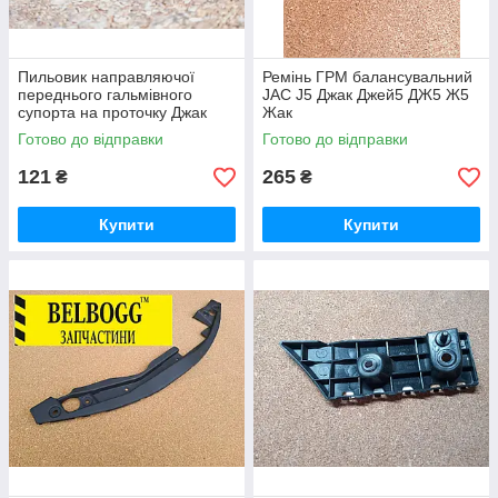
Пильовик направляючої
Ремінь ГРМ балансувальний
переднього гальмівного
JAC J5 Джак Джей5 ДЖ5 Ж5
супорта на проточку Джак
Жак
Жак Джей 5 Дж5 Ж5 JAC J5
Готово до відправки
Готово до відправки
121
265
₴
₴
Купити
Купити