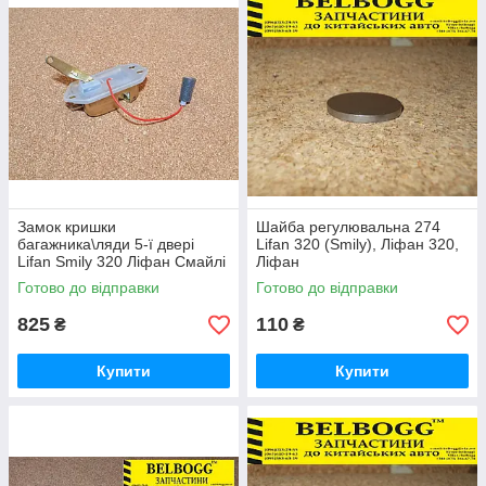
Замок кришки
Шайба регулювальна 274
багажника\ляди 5-ї двері
Lifan 320 (Smily), Ліфан 320,
Lifan Smily 320 Ліфан Смайлі
Ліфан
320
Готово до відправки
Готово до відправки
825
110
₴
₴
Купити
Купити