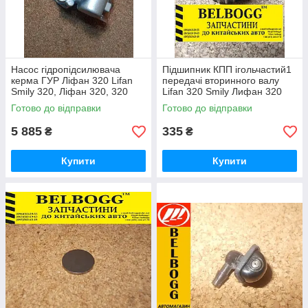
Насос гідропідсилювача
Підшипник КПП ігольчастий1
керма ГУР Ліфан 320 Lifan
передачі вторинного валу
Smily 320, Ліфан 320, 320
Lifan 320 Smily Лифан 320
Ліфан
Ліфан Смайлі
Готово до відправки
Готово до відправки
5 885
335
₴
₴
Купити
Купити