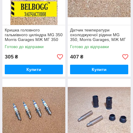
Кришка головного
Датчик температури
гальмівного циліндра MG 350
охолоджуючої рідини MG
Morris Garages МЖ МГ 350
350, Morris Garages, МЖ МГ
Моріс Морис Гараж
350 Моріс Моріс Гараж
Готово до відправки
Готово до відправки
305
407
₴
₴
Купити
Купити