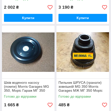
2 002
3 190
₴
₴
Купити
Купити
Шків водяного насосу
Пильник ШРУСА (гранати)
(помпи) Morris Garages MG
зовнішній MG 350 Morris
350, Моріс Гараж МГ 350
Garages МЖ МГ 350 Моріс
Морис Гараж
Готово до відправки
Готово до відправки
1 665
485
₴
₴