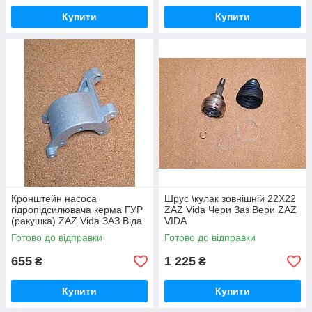
Купити
Купити
Кронштейн насоса
Шрус \кулак зовнішній 22Х22
гідропідсилювача керма ГУР
ZAZ Vida Чери Заз Вери ZAZ
(ракушка) ZAZ Vida ЗАЗ Віда
VIDA
Готово до відправки
Готово до відправки
655
1 225
₴
₴
Купити
Купити