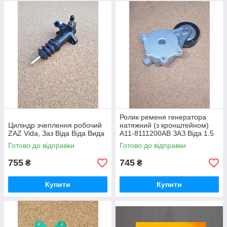
Ролик ременя генератора
Циліндр зчеплення робочий
натяжний (з кронштейном)
ZAZ Vida, Заз Віда Віда Вида
A11-8111200AB ЗАЗ Віда 1.5
SQR477F
Готово до відправки
Готово до відправки
755
745
₴
₴
Купити
Купити