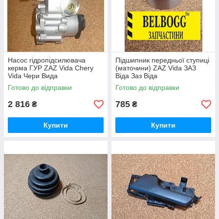
Насос гідропідсилювача
Підшипник передньої ступиці
керма ГУР ZAZ Vida Chery
(маточини) ZAZ Vida ЗАЗ
Vida Чери Вида
Віда Заз Віда
Готово до відправки
Готово до відправки
2 816
785
₴
₴
Купити
Купити