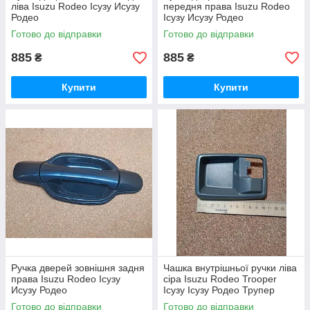
ліва Isuzu Rodeo Ісузу Исузу
передня права Isuzu Rodeo
Родео
Ісузу Исузу Родео
Готово до відправки
Готово до відправки
885
885
₴
₴
Купити
Купити
Ручка дверей зовнішня задня
Чашка внутрішньої ручки ліва
права Isuzu Rodeo Ісузу
сіра Isuzu Rodeo Trooper
Исузу Родео
Ісузу Ісузу Родео Трупер
Готово до відправки
Готово до відправки