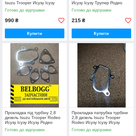
Isuzu Trooper Исузу Ісузу
Исузу Ісузу Трупер Родео
Трупер
Готово до відправки
Готово до відправки
990
215
₴
₴
Купити
Купити
Прокладка під турбіну 2,8
Прокладка патрубка турбіни
дизель Isuzu Trooper Rodeo
2,8 дизель Isuzu Trooper
Исузу Ісузу Исузу Родео
Rodeo Исузу Ісузу Исузу
Трупер
Родео Трупер
Готово до відправки
Готово до відправки