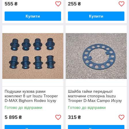
555
255
₴
₴
Купити
Купити
Подушки кузова рами
Шайба гайки передньої
комплект 8 шт Isuzu Trooper
маточини стопорна Isuzu
D-MAX Bighorn Rodeo Ісузу
Trooper D-Max Campo Исузу
Исузу Трупер Д Макс Родео
Ісузу Трупер Д-Макс Кампо
Готово до відправки
Готово до відправки
5 895
315
₴
₴