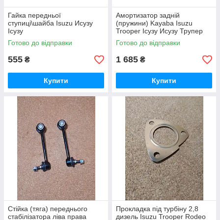
Гайка передньої
Амортизатор задній
ступиці\шайба Isuzu Исузу
(пружини) Kayaba Isuzu
Ісузу
Trooper Ісузу Исузу Трупер
Готово до відправки
Готово до відправки
555
1 685
₴
₴
Купити
Купити
Стійка (тяга) переднього
Прокладка під турбіну 2,8
стабілізатора ліва права
дизель Isuzu Trooper Rodeo