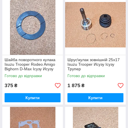
Шайба поворотного кулака
Шрус\кулак зовнішній 25x17
Isuzu Trooper Rodeo Amigo
Isuzu Trooper Исузу Ісузу
Bighorn D-Max Ісузу Исузу
Трупер
Трупер Родео Аміго Амиго
Готово до відправки
Готово до відправки
Бігхорн Бигхорн Д Макс
375
1 875
₴
₴
Купити
Купити