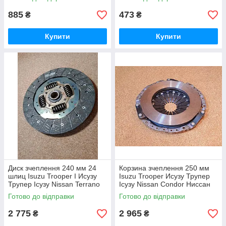
885
473
₴
₴
Купити
Купити
Диск зчеплення 240 мм 24
Корзина зчеплення 250 мм
шлиц Isuzu Trooper I Исузу
Isuzu Trooper Исузу Трупер
Трупер Ісузу Nissan Terrano
Ісузу Nissan Condor Ниссан
Ниссан Ніссан Террано
Кондор
Готово до відправки
Готово до відправки
2 775
2 965
₴
₴