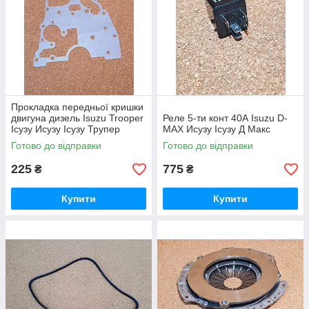
Прокладка передньої кришки
двигуна дизель Isuzu Trooper
Реле 5-ти конт 40А Isuzu D-
Ісузу Исузу Ісузу Трупер
MAX Исузу Ісузу Д Макс
Родео
Готово до відправки
Готово до відправки
225
775
₴
₴
Купити
Купити