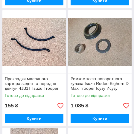
Купити
Купити
Прокладки масляного
Ремкомплект поворотного
картера задня та передня
кулака Isuzu Rodeo Bighorn D
двигун 4JB1T Isuzu Trooper
Max Trooper Ісузу Исузу
Исузу Ісузу Трупер
Родео Д Макс Трупер
Готово до відправки
Готово до відправки
155
1 085
₴
₴
Купити
Купити