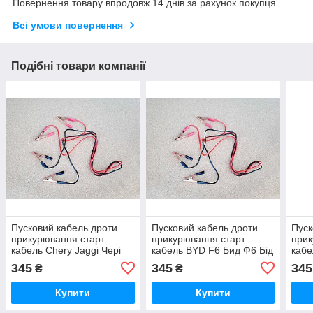
Повернення товару впродовж 14 днів за рахунок покупця
Всі умови повернення
Подібні товари компанії
Пусковий кабель дроти
Пусковий кабель дроти
Пуск
прикурювання старт
прикурювання старт
прик
кабель Chery Jaggi Чері
кабель BYD F6 Бид Ф6 Бід
кабе
Джаггі Джагі Чери Джагги
Ф6
Кімо
345
345
345
₴
₴
Джаги
Купити
Купити