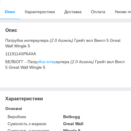
Опис
Характеристики
Доставка
Оплата
Умови п
Опис
Патрубок интеркулера
(2.0 дизель)
Грейт вол Вингл 5 Great
Wall Wingle 5
1119114XP64XA
БЕЛБОГГ - Патр
убок інтер
кулера
(2.0 дизель)
Грейт вол Вінгл
5 Great Wall Wingle 5
Характеристики
Основні
Виробник
Belbogg
Сумісність з маркою
Great Wall
Сумісність з моделлю
Wingle 5