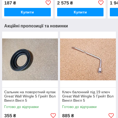
Вол Вингл Вінгл
Wingle Грейт вол Вінгл
Hava
187
2 575
1 9
₴
₴
Н5
Купити
Купити
Акційні пропозиції та новинки
Сальник на поворотний кулак
Ключ балонний під 19 ключ
Great Wall Wingle 5 Грейт Вол
Great Wall Wingle 5 Грейт Вол
Вингл Вінгл 5
Вингл Вінгл 5
Готово до відправки
Готово до відправки
355
885
₴
₴