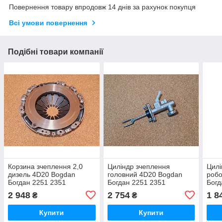
Повернення товару впродовж 14 днів за рахунок покупця
Всі умови повернення
Подібні товари компанії
Корзина зчеплення 2,0
Циліндр зчеплення
Цилі
дизель 4D20 Bogdan
головний 4D20 Bogdan
робо
Богдан 2251 2351
Богдан 2251 2351
Богд
2 948
2 754
1 8
₴
₴
Купити
Купити