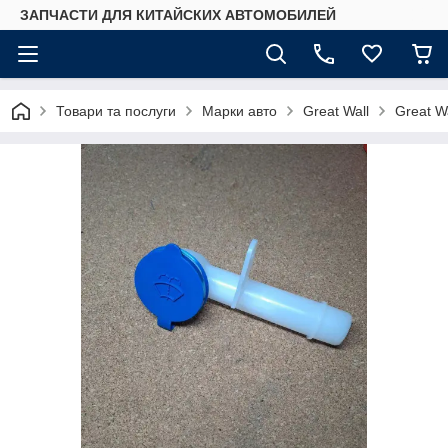
ЗАПЧАСТИ ДЛЯ КИТАЙСКИХ АВТОМОБИЛЕЙ
Товари та послуги
Марки авто
Great Wall
Great Wa