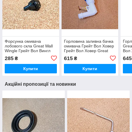
Форсунка омивача
Горловина заливна бачка
Горл
лобового скла Great Wall
омивача Грейт Вол Ховер
Grea
Wingle Грейт Вол Вингл
Грейт Вол Ховер Great
Вол 
Вінгл
Wall Hover, Грейт Вол
285
615
645
₴
₴
Ховер
Купити
Купити
Акційні пропозиції та новинки