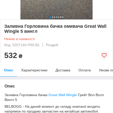
Заливна Горловина бачка омивача Great Wall
Wingle 5 вингл
Немає в наявності
Код: 5207140-P00-B1
Роздріб
532
₴
Опис
Характеристики
Доставка
Оплата
Умови п
Опис
Заливна Горловина бачка
Great Wall Wingle
Грейт Вол Волл
Вингл 5
BELBOGG - На даний момент до складу компанії входять
напрямок по продажу запчастин на китайські автомобілі.