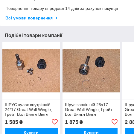
Повернення товару впродовж 14 днів за рахунок покупця
Всі умови повернення
Подібні товари компанії
ШРУС кулак внутрішній
Шрус зовнішній 25x17
Шрус
24*17 Great Wall Wingle,
Great Wall Wingle, Грейт
Grea
Грейт Вол Вингл Вінгл
Вол Вингл Вінгл
Вол 
1 585
1 875
2 8
₴
₴
Купити
Купити