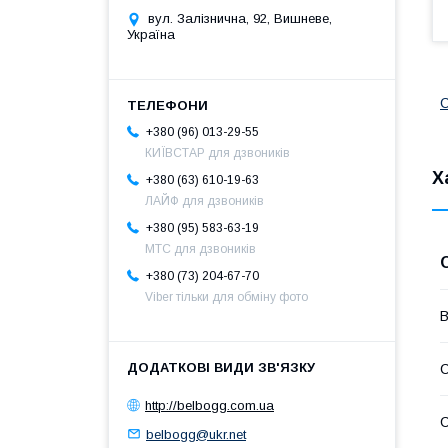
вул. Залізнична, 92, Вишневе,
Україна
С
+380 (96) 013-29-55
КИЇВСТАР для дзвоників
Х
+380 (63) 610-19-63
ЛАЙФ для дзвоників
+380 (95) 583-63-19
МТС для дзвоників
+380 (73) 204-67-70
Viber тільки для обміну фото
В
С
http://belbogg.com.ua
С
belbogg@ukr.net