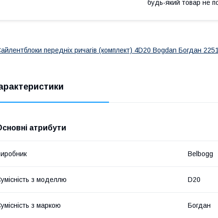
будь-який товар не п
айлентблоки передніх ричагів (комплект) 4D20 Bogdan Богдан 225
арактеристики
Основні атрибути
иробник
Belbogg
умісність з моделлю
D20
умісність з маркою
Богдан