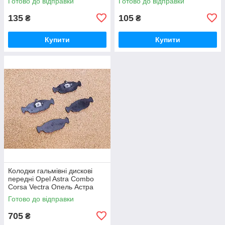
Готово до відправки
Готово до відправки
135
105
₴
₴
Купити
Купити
Колодки гальмівні дискові
передні Opel Astra Combo
Corsa Vectra Опель Астра
Комбо Корса Вектра
Готово до відправки
705
₴