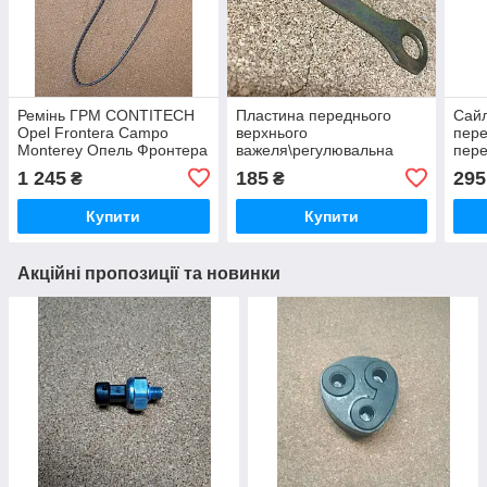
Ремінь ГРМ CONTITECH
Пластина переднього
Сайл
Opel Frontera Campo
верхнього
пере
Monterey Опель Фронтера
важеля\регулювальна
пере
Монтерей Кампо
Opel Frontera B Monterey
Mont
1 245
185
295
₴
₴
Опель Фронтера
Мон
Монтерей
Купити
Купити
Акційні пропозиції та новинки