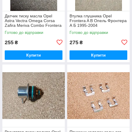
Датчик тиску масла Opel
Втулка глушника Opel
Astra Vectra Omega Corsa
Frontera A B Опель Фронтера
Zafira Meriva Combo Frontera
А Б 1995-2004
Опель Фронтера Астра
Готово до відправки
Готово до відправки
Вектра Омега Корса Зафіра
255
275
₴
₴
Купити
Купити
Регулятор тиску палива Opel
Пружини колодок заднього