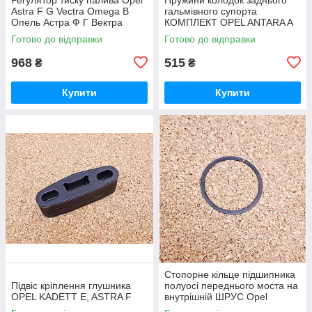
Astra F G Vectra Omega B
гальмівного супорта
Опель Астра Ф Г Вектра
КОМПЛЕКТ OPEL ANTARA A
Омега
(L07) CHEVROLET CAPTIVA
Готово до відправки
Готово до відправки
(C100, C140) 2.4 2006.06-
968
515
₴
₴
Купити
Купити
Стопорне кільце підшипника
Підвіс кріплення глушника
полуосі переднього моста на
OPEL KADETT E, ASTRA F
внутрішній ШРУС Opel
Frontera Опель Фронтера