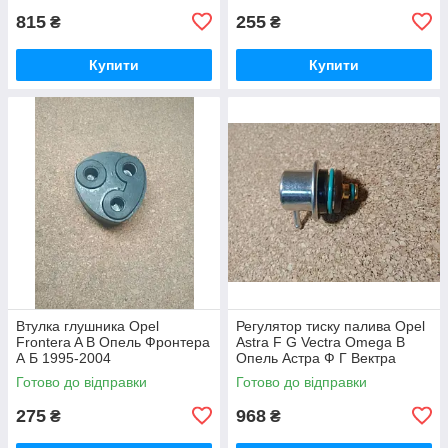
815
255
₴
₴
Купити
Купити
Втулка глушника Opel
Регулятор тиску палива Opel
Frontera A B Опель Фронтера
Astra F G Vectra Omega B
А Б 1995-2004
Опель Астра Ф Г Вектра
Омега
Готово до відправки
Готово до відправки
275
968
₴
₴