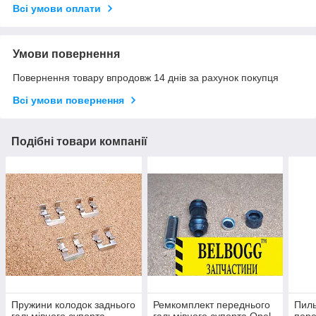
Всі умови оплати
Умови повернення
Повернення товару впродовж 14 днів за рахунок покупця
Всі умови повернення
Подібні товари компанії
Пружини колодок заднього
Ремкомплект переднього
Пиль
гальмівного супорта
гальмівного супорта Opel
пере