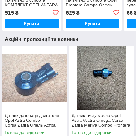
КОМПЛЕКТ OPEL ANTARA
Frontera Campo Опель
супо
A (L07) CHEVROLET
Фронтера Кампо
В Op
515
625
66
₴
₴
CAPTIVA (C100, C140) 2.4
2006.06-
Купити
Купити
Акційні пропозиції та новинки
Датчик детонації двигателя
Датчик тиску масла Opel
Opel Astra Combo
Astra Vectra Omega Corsa
Corsa Zafira Опель Астра
Zafira Meriva Combo Frontera
Комбо Корса Зафіра Зафира
Опель Фронтера Астра
Готово до відправки
Готово до відправки
Вектра Омега Корса Зафіра