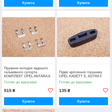
Купити
Купити
Пружини колодок заднього
гальмівного супорта
Підвіс кріплення глушника
КОМПЛЕКТ OPEL ANTARA A
OPEL KADETT E, ASTRA F
(L07) CHEVROLET CAPTIVA
Готово до відправки
Готово до відправки
(C100, C140) 2.4 2006.06-
515
135
₴
₴
Купити
Купити