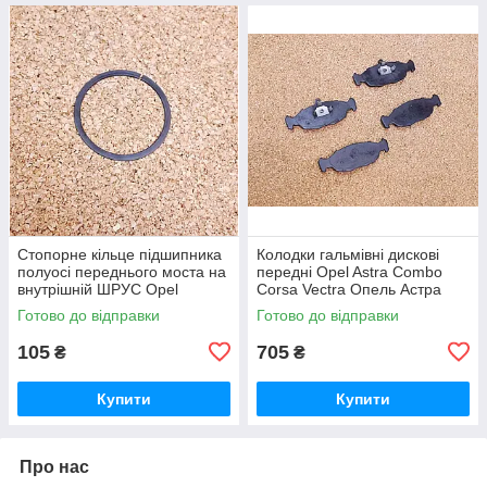
Стопорне кільце підшипника
Колодки гальмівні дискові
полуосі переднього моста на
передні Opel Astra Combo
внутрішній ШРУС Opel
Corsa Vectra Опель Астра
Frontera Опель Фронтера
Комбо Корса Вектра
Готово до відправки
Готово до відправки
105
705
₴
₴
Купити
Купити
Про нас