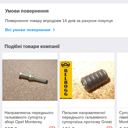
Умови повернення
Повернення товару впродовж 14 днів за рахунок покупця
Всі умови повернення
Подібні товари компанії
Направляюча переднього
Пильник направляючої
Супо
гальмівного супорта у
переднього гальмівного
ліви
зборі Opel Monterey
супорта\на проточку Great
Mont
Опель Монтерей
Wall Hover, Грейт Вол