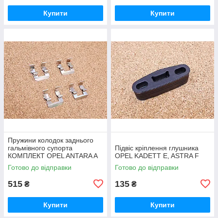
Купити
Купити
Пружини колодок заднього
гальмівного супорта
Підвіс кріплення глушника
КОМПЛЕКТ OPEL ANTARA A
OPEL KADETT E, ASTRA F
(L07) CHEVROLET CAPTIVA
Готово до відправки
Готово до відправки
(C100, C140) 2.4 2006.06-
515
135
₴
₴
Купити
Купити