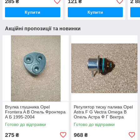
285
121
2 8
₴
₴
Ховер
Купити
Купити
Акційні пропозиції та новинки
Втулка глушника Opel
Регулятор тиску палива Opel
Frontera A B Опель Фронтера
Astra F G Vectra Omega B
А Б 1995-2004
Опель Астра Ф Г Вектра
Омега
Готово до відправки
Готово до відправки
275
968
₴
₴