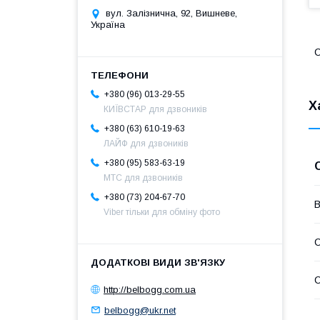
вул. Залізнична, 92, Вишневе,
Україна
С
+380 (96) 013-29-55
Х
КИЇВСТАР для дзвоників
+380 (63) 610-19-63
ЛАЙФ для дзвоників
+380 (95) 583-63-19
МТС для дзвоників
+380 (73) 204-67-70
В
Viber тільки для обміну фото
С
С
http://belbogg.com.ua
belbogg@ukr.net