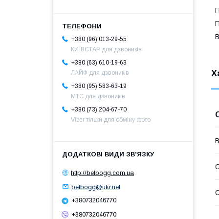
П
П
B
+380 (96) 013-29-55
КИЇВСТАР для дзвоників
+380 (63) 610-19-63
Х
ЛАЙФ для дзвоників
+380 (95) 583-63-19
МТС для дзвоників
+380 (73) 204-67-70
Viber тільки для обміну фото
В
С
http://belbogg.com.ua
belbogg@ukr.net
С
+380732046770
+380732046770