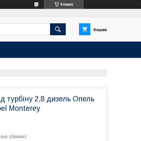
Кошик
Кошик
д турбіну 2,8 дизель Опель
el Monterey
Код:
53848441