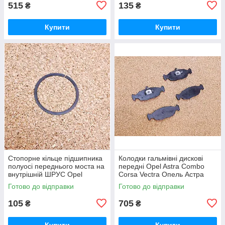
515
135
₴
₴
Купити
Купити
Стопорне кільце підшипника
Колодки гальмівні дискові
полуосі переднього моста на
передні Opel Astra Combo
внутрішній ШРУС Opel
Corsa Vectra Опель Астра
Frontera Опель Фронтера
Комбо Корса Вектра
Готово до відправки
Готово до відправки
105
705
₴
₴
Купити
Купити