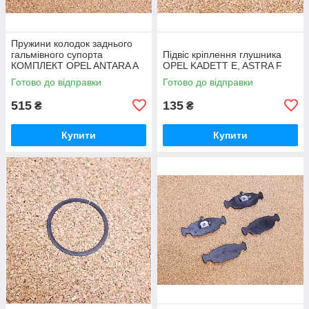
Пружини колодок заднього
гальмівного супорта
Підвіс кріплення глушника
КОМПЛЕКТ OPEL ANTARA A
OPEL KADETT E, ASTRA F
(L07) CHEVROLET CAPTIVA
Готово до відправки
Готово до відправки
(C100, C140) 2.4 2006.06-
515
135
₴
₴
Купити
Купити