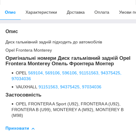
Опис
Характеристики
Доставка
Оплата
Умови п
Опис
Диск гальмівний задній підходить до автомобілів
Opel Frontera Monterey
Оригінальні номери Диск гальмівний задній Opel
Frontera Monterey Опель Фронтера Монтер
OPEL
569104,
569106,
596106,
91151563,
94375425,
97034036
VAUXHALL
91151563,
94375425,
97034036
Застосовність
OPEL FRONTERA A Sport (U92), FRONTERA A (U92),
FRONTERA B (U99), MONTEREY A (M92), MONTEREY B
(M98)
Приховати