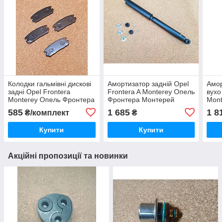
Колодки гальмівні дискові
Амортизатор задній Opel
Амор
задні Opel Frontera
Frontera A Monterey Опель
вухо
Monterey Опель Фронтера
Фронтера Монтерей
Mont
Монтерей
Мон
585
1 685
1 8
₴/комплект
₴
Купити
Купити
Акційні пропозиції та новинки