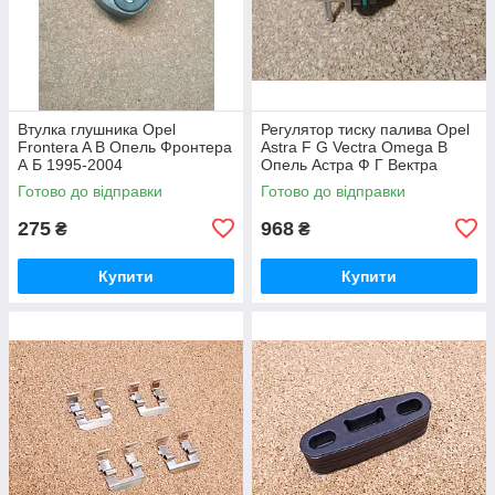
Втулка глушника Opel
Регулятор тиску палива Opel
Frontera A B Опель Фронтера
Astra F G Vectra Omega B
А Б 1995-2004
Опель Астра Ф Г Вектра
Омега
Готово до відправки
Готово до відправки
275
968
₴
₴
Купити
Купити