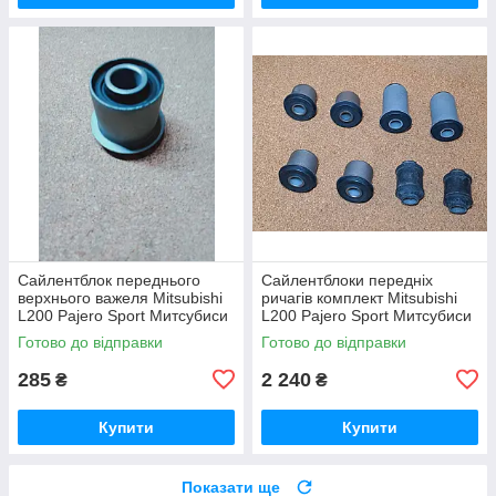
Сайлентблок переднього
Сайлентблоки передніх
верхнього важеля Mitsubishi
ричагів комплект Mitsubishi
L200 Pajero Sport Митсубиси
L200 Pajero Sport Митсубиси
Мицубиши Мітсубісі Л200
Мицубиши Мітсубісі Л200
Готово до відправки
Готово до відправки
Паджеро Спорт
Паджеро Спорт 96-07
285
2 240
₴
₴
Купити
Купити
Показати ще