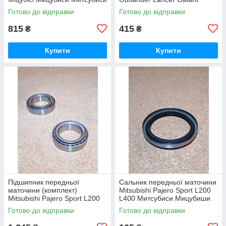
Мицубиси Кольт Лансер
Grandis Pajero Canter Delica
Готово до відправки
Готово до відправки
Митсубиси Мицубиши
Мітсубісі
815
415
₴
₴
Купити
Купити
Підшипник передньої
Сальник передньої маточини
маточини (комплект)
Mitsubishi Pajero Sport L200
Mitsubishi Pajero Sport L200
L400 Митсубиси Мицубиши
L400 Митсубиси Мицубиши
Мітсубісі Паджеро Спорт
Готово до відправки
Готово до відправки
Мітсубісі Паджеро Спорт
Л200 Л400
Л200 Л400