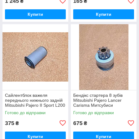
1 245
165
₴
₴
Купити
Купити
Сайлентблок важеля
Бендікс стартера 8 зубів
переднього нижнього задній
Mitsubishi Pajero Lancer
Mitsubishi Pajero ІІ Sport L200
Carisma Митсубиси
Митсубиси Мицубиши
Мицубиши Мітсубісі Паджеро
Готово до відправки
Готово до відправки
Мітсубісі Паджеро 2 Спорт
Лансер Карізма Каризма
Л200
375
675
₴
₴
Купити
Купити