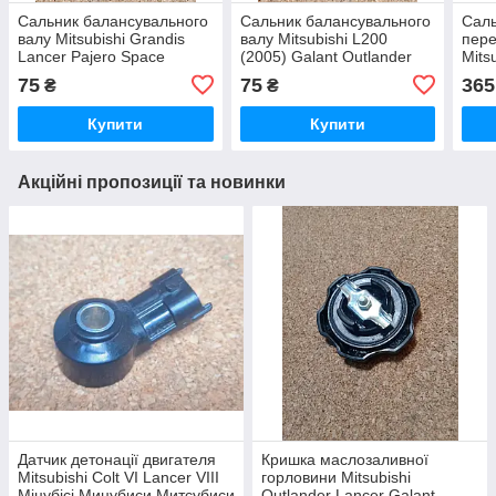
Сальник балансувального
Сальник балансувального
Саль
валу Mitsubishi Grandis
валу Mitsubishi L200
пере
Lancer Pajero Space
(2005) Galant Outlander
Mits
Runner Wagon Мітсубісі
Митсубісі Митсубиси Л200
Мит
75
75
365
₴
₴
Митсубиси Мицубиши
Галант Аутлендер
Мітс
Грандіс Лансер
Л40
Купити
Купити
Акційні пропозиції та новинки
Датчик детонації двигателя
Кришка маслозаливної
Mitsubishi Colt VI Lancer VIII
горловини Mitsubishi
Міцубісі Мицубиси Митсубиси
Outlander Lancer Galant