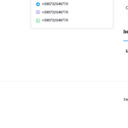
+380732046770
С
+380732046770
+380732046770
І
Ц