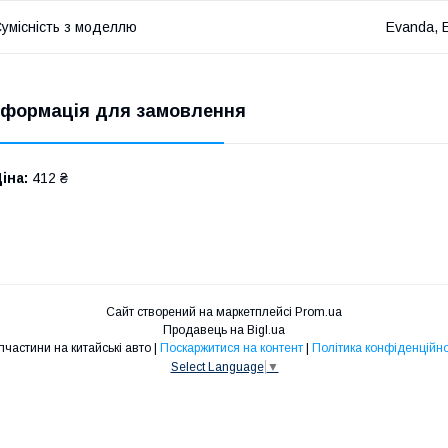
умісність з моделлю
Evanda, 
нформація для замовлення
іна:
412 ₴
Сайт створений на маркетплейсі
Prom.ua
Продавець на Bigl.ua
Запчастини на китайські авто |
Поскаржитися на контент
|
Політика конфіденційно
Select Language
▼