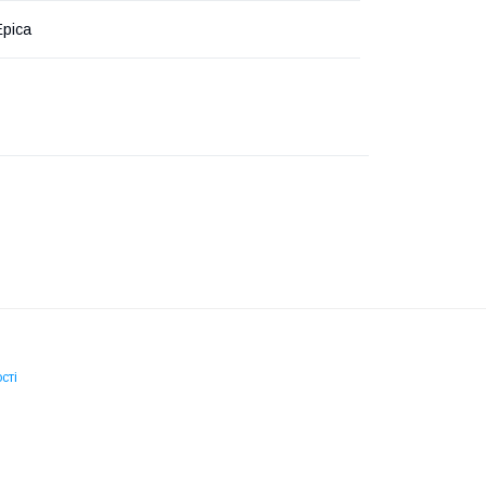
Epica
сті