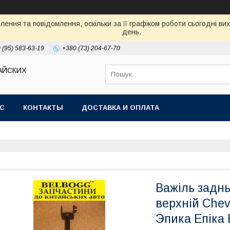
ення та повідомлення, оскільки за її графіком роботи сьогодні в
день.
 (95) 583-63-19
+380 (73) 204-67-70
АЙСКИХ
АС
КОНТАКТЫ
ДОСТАВКА И ОПЛАТА
Важіль заднь
верхній Chev
Эпика Епіка