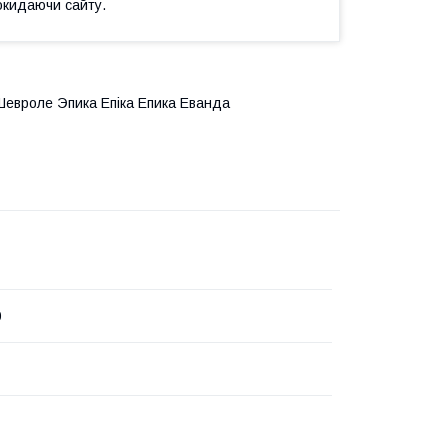
окидаючи сайту.
 Шевроле Эпика Епіка Епика Еванда
0