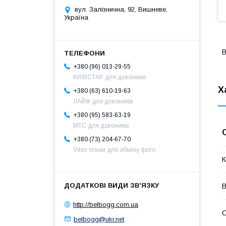
вул. Залізнична, 92, Вишневе,
Україна
В
+380 (96) 013-29-55
КИЇВСТАР для дзвоників
Х
+380 (63) 610-19-63
ЛАЙФ для дзвоників
+380 (95) 583-63-19
МТС для дзвоників
+380 (73) 204-67-70
Viber тільки для обміну фото
К
В
http://belbogg.com.ua
С
belbogg@ukr.net