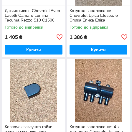
Датчик кисню Chevrolet Aveo
Катушка запалювання
Lacetti Camaro Lumina
Chevrolet Epica Шевроле
Tacuma Rezzo S10 C1500
Эпика Епика Епіка
C2500 Suburban Tahoe
Готово до відправки
Готово до відправки
Шевроле Камаро Люміна
Люмина Реззо
1 405
1 386
₴
₴
Купити
Купити
Ковпачок заглушка гайки
Катушка запалювання 4-х
важеля склоочисника
контактна Chevrolet Evanda