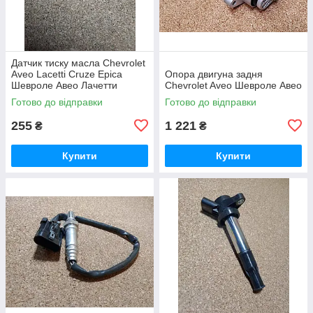
Датчик тиску масла Chevrolet
Aveo Lacetti Cruze Epica
Опора двигуна задня
Шевроле Авео Лачетти
Chevrolet Aveo Шевроле Авео
Лачетті Круз Епіка Епика
Готово до відправки
Готово до відправки
255
1 221
₴
₴
Купити
Купити