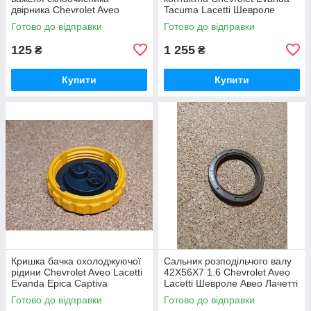
двірника Chevrolet Aveo
Tacuma Lacetti Шевроле
Lacetti Epica Evanda Nubira
Еванда Лачетті Такума
Готово до відправки
Готово до відправки
Captiva Шевроле Авео
Лачетті
125
1 255
₴
₴
Купити
Купити
Кришка бачка охолоджуючої
Сальник розподільчого валу
рідини Chevrolet Aveo Lacetti
42X56X7 1.6 Chevrolet Aveo
Evanda Epica Captiva
Lacetti Шевроле Авео Лачетті
Шевроле Авео Лачетті
Лачетти
Готово до відправки
Готово до відправки
Лачетти Еванда Епіка Епика