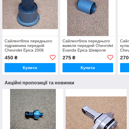
Сайлентблок переднього
Сайлентблок переднього
Сайл
підрамника передній
важеля передній Chevrolet
кула
Chevrolet Epica 2006
Evanda Epica Шевроле
Chev
Шевроле Епіка Епика
Epica Епика Еванда
Шевр
450
275
270
₴
₴
Купити
Купити
Акційні пропозиції та новинки