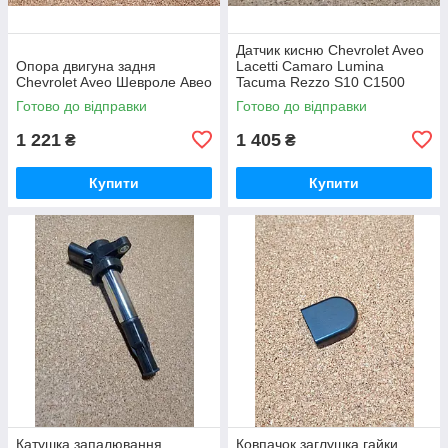
Датчик кисню Chevrolet Aveo
Опора двигуна задня
Lacetti Camaro Lumina
Chevrolet Aveo Шевроле Авео
Tacuma Rezzo S10 C1500
C2500 Suburban Tahoe
Готово до відправки
Готово до відправки
Шевроле Камаро Люміна
Люмина Реззо
1 221
1 405
₴
₴
Купити
Купити
Катушка запалювання
Ковпачок заглушка гайки