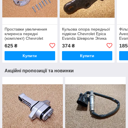
Проставки увеличения
Кульова опора передньої
Філь
клиренса передні
підвіски Chevrolet Epica
Aveo
(комплект) Chevrolet
Evanda Шевроле Эпика
Eva
Evanda Epica Шевролет
Епика Епіка Еванда
Лаче
625
374
185
₴
₴
Эванда Еванда Эпика
Ева
Епика Епіка
Купити
Купити
Акційні пропозиції та новинки