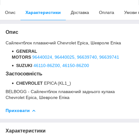
Опис
Характеристики
Доставка
Оплата
Умови 
Опис
Сайлентблок плаваючий Chevrolet Epica, Шевроле Епіка
GENERAL
MOTORS
96440024,
96440025,
96639740,
96639741
SUZUKI
46110-86Z00,
46150-86Z00
Застосовність
CHEVROLET
EPICA (KL1_)
BELBOGG - Сайлентблок плаваючий заднього кулака
Chevrolet Epica, Шевроле Епіка
Приховати
Характеристики