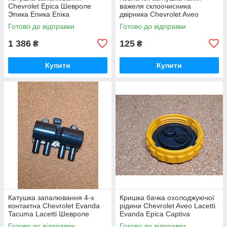
Chevrolet Epica Шевроле
важеля склоочисника
Эпика Епика Епіка
двірника Chevrolet Aveo
Lacetti Epica Evanda Nubira
Готово до відправки
Готово до відправки
Captiva Шевроле Авео
Лачетті
1 386
125
₴
₴
Купити
Купити
Катушка запалювання 4-х
Кришка бачка охолоджуючої
контактна Chevrolet Evanda
рідини Chevrolet Aveo Lacetti
Tacuma Lacetti Шевроле
Evanda Epica Captiva
Еванда Лачетті Такума
Шевроле Авео Лачетті
Готово до відправки
Готово до відправки