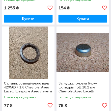
Лачетти Еванда Епіка Епика
1 255
154
₴
₴
Купити
Купити
Сальник розподільчого валу
Заглушка головки блоку
42X56X7 1.6 Chevrolet Aveo
циліндрів ГБЦ 18.2 мм
Lacetti Шевроле Авео Лачетті
Chevrolet Aveo Lacetti
Лачетти
Шевроле Авео Лачетті
Готово до відправки
Готово до відправки
Лачетти
77
75
₴
₴