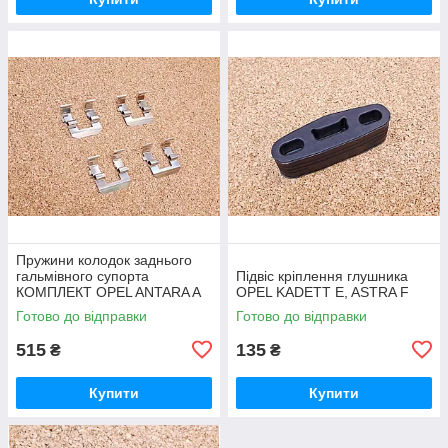
Пружини колодок заднього
гальмівного супорта
Підвіс кріплення глушника
КОМПЛЕКТ OPEL ANTARA A
OPEL KADETT E, ASTRA F
(L07) CHEVROLET CAPTIVA
Готово до відправки
Готово до відправки
(C100, C140) 2.4 2006.06-
515
135
₴
₴
Купити
Купити