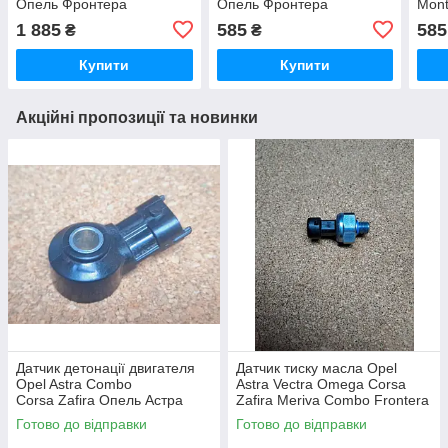
Опель Фронтера
Опель Фронтера
Mont
Монтерей
Монтерей
Мон
1 885
585
585
₴
₴
Купити
Купити
Акційні пропозиції та новинки
Датчик детонації двигателя
Датчик тиску масла Opel
Opel Astra Combo
Astra Vectra Omega Corsa
Corsa Zafira Опель Астра
Zafira Meriva Combo Frontera
Комбо Корса Зафіра Зафира
Опель Фронтера Астра
Готово до відправки
Готово до відправки
Вектра Омега Корса Зафіра