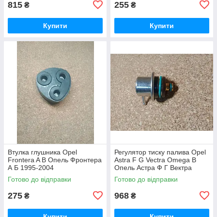
815
255
₴
₴
Купити
Купити
Втулка глушника Opel
Регулятор тиску палива Opel
Frontera A B Опель Фронтера
Astra F G Vectra Omega B
А Б 1995-2004
Опель Астра Ф Г Вектра
Омега
Готово до відправки
Готово до відправки
275
968
₴
₴
Купити
Купити