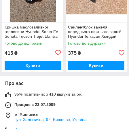
Кришка маслозаливної
Сайлентблок важеля
горловини Hyundai Santa Fe
переднього нижнього задній
Sonata Tucson Trajet Elantra
Hyundai Terracan Хюндай
Accent Terracan H-1 H100 Kia
Терракан
Готово до відправки
Готово до відправки
Sportage Ceed Cerato Rio
415
375
₴
₴
Купити
Купити
Про нас
96% позитивних з 410 відгуків за рік
Працює з 23.07.2009
м. Вишневе
вул. Залізнична, 92, Вишневе, Україна