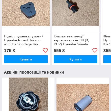
Підвіс глушника гумовий
Клапан вентиляції
Філь
Hyundai Accent Tucson
картерних газів (ПЦВ,
Hyun
ix35 Kia Sportage Rio
PCV) Hyundai Sonata
Kia 
Cerato Soul Хюндай
Accent Solaris Creta i30
Хюнд
175
555
355
₴
₴
Акцент Туксон Кіа Киа
ix35 Tucson Santa Fe Кіа
Кіа 
Спортаге Черато
Киа Ріо Рио Спортаге
Купити
Купити
Акційні пропозиції та новинки