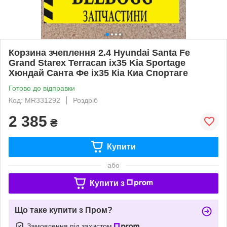
Корзина зчеплення 2.4 Hyundai Santa Fe
Grand Starex Terracan ix35 Kia Sportage
Хюндай Санта Фе іх35 Кіа Киа Спортаге
Готово до відправки
Код: MR331292
Роздріб
2 385
₴
Купити
або
Купити з
Що таке купити з Пром?
Замовлення під захистом