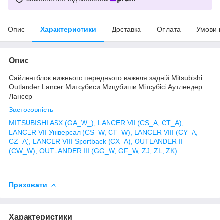
Опис
Характеристики
Доставка
Оплата
Умови 
Опис
Сайлентблок нижнього переднього важеля задній Mitsubishi
Outlander Lancer Митсубиси Мицубиши Мітсубісі Аутлендер
Лансер
Застосовність
MITSUBISHI ASX (GA_W_), LANCER VII (CS_A, CT_A),
LANCER VII Універсал (CS_W, CT_W), LANCER VIII (CY_A,
CZ_A), LANCER VIII Sportback (CX_A), OUTLANDER II
(CW_W), OUTLANDER III (GG_W, GF_W, ZJ, ZL, ZK)
Приховати
Характеристики