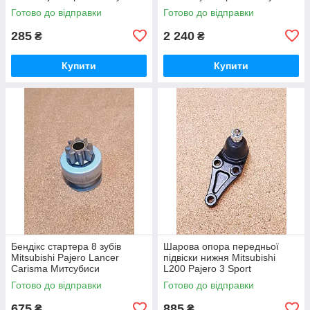
Мицубиши Мітсубісі Л200
Мицубиши Мітсубісі Л200
Готово до відправки
Готово до відправки
Паджеро Спорт
Паджеро Спорт 96-07
285
2 240
₴
₴
Купити
Купити
Бендікс стартера 8 зубів
Шарова опора передньої
Mitsubishi Pajero Lancer
підвіски нижня Mitsubishi
Carisma Митсубиси
L200 Pajero 3 Sport
Мицубиши Мітсубісі Паджеро
Митсубиси Мицубиши
Готово до відправки
Готово до відправки
Лансер Карізма Каризма
Мітсубісі Л200 Паджеро 4
675
885
₴
₴