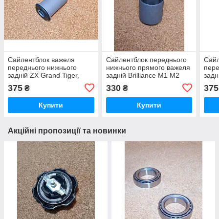
Сайлентблок важеля
Сайлентблок переднього
Сайл
переднього нижнього
нижнього прямого важеля
пере
задній ZX Grand Tiger,
задній Brilliance M1 M2
задні
Гранд Тайгер
Brilliance, Брилианс
Spor
375
330
375
₴
₴
Бриллианс , Брілліанс
Мицу
Падж
Купити
Купити
Акційні пропозиції та новинки