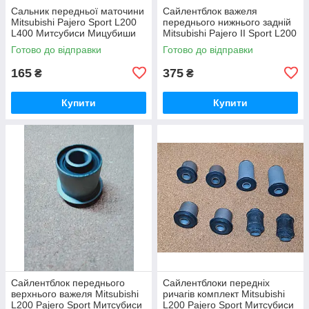
Сальник передньої маточини
Сайлентблок важеля
Mitsubishi Pajero Sport L200
переднього нижнього задній
L400 Митсубиси Мицубиши
Mitsubishi Pajero ІІ Sport L200
Мітсубісі Паджеро Спорт
Митсубиси Мицубиши
Готово до відправки
Готово до відправки
Л200 Л400
Мітсубісі Паджеро 2 Спорт
Л200
165
375
₴
₴
Купити
Купити
Сайлентблок переднього
Сайлентблоки передніх
верхнього важеля Mitsubishi
ричагів комплект Mitsubishi
L200 Pajero Sport Митсубиси
L200 Pajero Sport Митсубиси