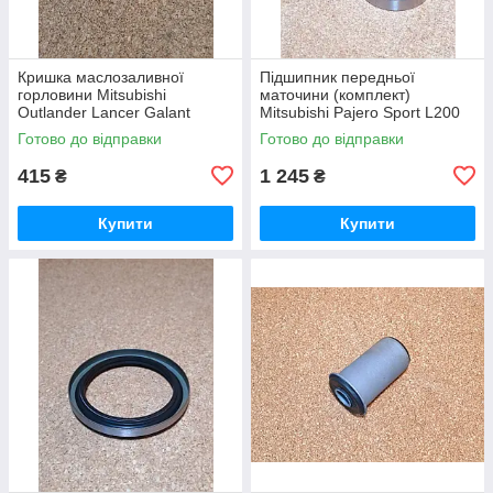
Кришка маслозаливної
Підшипник передньої
горловини Mitsubishi
маточини (комплект)
Outlander Lancer Galant
Mitsubishi Pajero Sport L200
Grandis Pajero Canter Delica
L400 Митсубиси Мицубиши
Готово до відправки
Готово до відправки
Митсубиси Мицубиши
Мітсубісі Паджеро Спорт
Мітсубісі
Л200 Л400
415
1 245
₴
₴
Купити
Купити