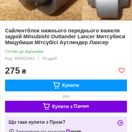
Сайлентблок нижнього переднього важеля
задній Mitsubishi Outlander Lancer Митсубиси
Мицубиши Мітсубісі Аутлендер Лансер
Готово до відправки
Код: MR403441
Роздріб
275
₴
Купити
або
Купити з
Що таке купити з Пром?
Замовлення під захистом