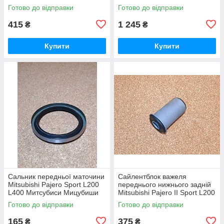
Grandis Pajero Canter Delica
L400 Митсубиси Мицубиши
Готово до відправки
Готово до відправки
Митсубиси Мицубиши
Мітсубісі Паджеро Спорт
Мітсубісі
Л200 Л400
415
1 245
₴
₴
Купити
Купити
Сальник передньої маточини
Сайлентблок важеля
Mitsubishi Pajero Sport L200
переднього нижнього задній
L400 Митсубиси Мицубиши
Mitsubishi Pajero ІІ Sport L200
Мітсубісі Паджеро Спорт
Митсубиси Мицубиши
Готово до відправки
Готово до відправки
Л200 Л400
Мітсубісі Паджеро 2 Спорт
Л200
165
375
₴
₴