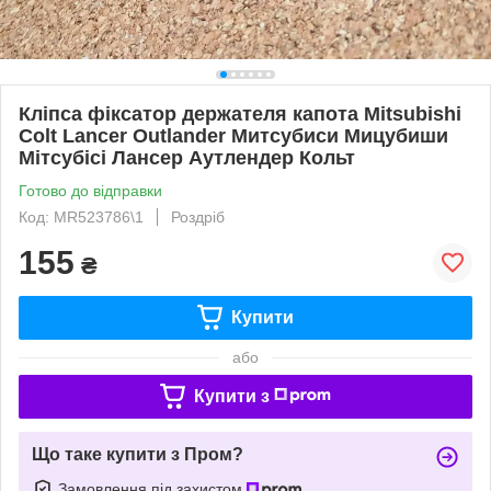
Кліпса фіксатор держателя капота Mitsubishi
Colt Lancer Outlander Митсубиси Мицубиши
Мітсубісі Лансер Аутлендер Кольт
Готово до відправки
Код: MR523786\1
Роздріб
155
₴
Купити
або
Купити з
Що таке купити з Пром?
Замовлення під захистом