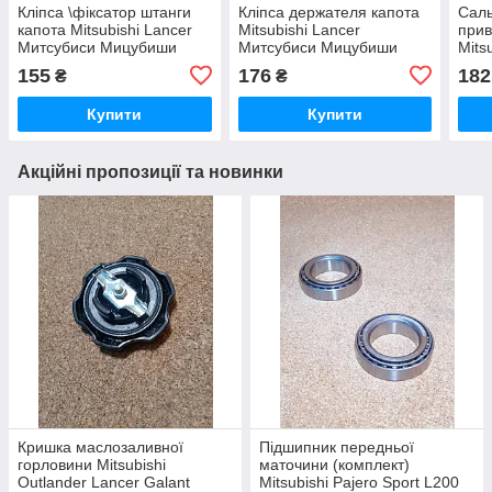
Кліпса \фіксатор штанги
Кліпса держателя капота
Саль
капота Mitsubishi Lancer
Mitsubishi Lancer
прив
Митсубиси Мицубиши
Митсубиси Мицубиши
Mits
Мітсубісі Лансер
Мітсубісі Лансер
Gran
155
176
182
₴
₴
Outl
Мицу
Купити
Купити
Акційні пропозиції та новинки
Кришка маслозаливної
Підшипник передньої
горловини Mitsubishi
маточини (комплект)
Outlander Lancer Galant
Mitsubishi Pajero Sport L200