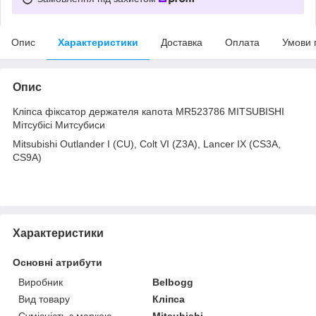
Опис
Характеристики
Доставка
Оплата
Умови 
Опис
Кліпса фіксатор держателя капота MR523786 MITSUBISHI
Мітсубісі Митсубиси
Mitsubishi Outlander I (CU), Colt VI (Z3A), Lancer IX (CS3A,
CS9A)
Характеристики
Основні атрибути
Виробник
Belbogg
Вид товару
Кліпса
Сумісність з маркою
Mitsubishi