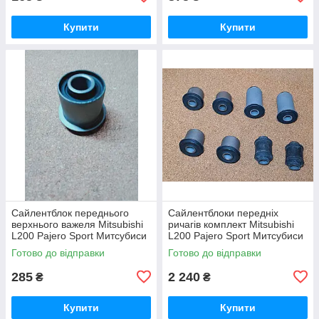
Купити
Купити
Сайлентблок переднього
Сайлентблоки передніх
верхнього важеля Mitsubishi
ричагів комплект Mitsubishi
L200 Pajero Sport Митсубиси
L200 Pajero Sport Митсубиси
Мицубиши Мітсубісі Л200
Мицубиши Мітсубісі Л200
Готово до відправки
Готово до відправки
Паджеро Спорт
Паджеро Спорт 96-07
285
2 240
₴
₴
Купити
Купити