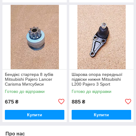
Бендікс стартера 8 зубів
Шарова опора передньої
Mitsubishi Pajero Lancer
підвіски нижня Mitsubishi
Carisma Митсубиси
L200 Pajero 3 Sport
Мицубиши Мітсубісі Паджеро
Митсубиси Мицубиши
Готово до відправки
Готово до відправки
Лансер Карізма Каризма
Мітсубісі Л200 Паджеро 4
675
885
₴
₴
Купити
Купити
Про нас