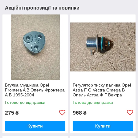
Акційні пропозиції та новинки
Втулка глушника Opel
Регулятор тиску палива Opel
Frontera A B Опель Фронтера
Astra F G Vectra Omega B
А Б 1995-2004
Опель Астра Ф Г Вектра
Омега
Готово до відправки
Готово до відправки
275
968
₴
₴
Купити
Купити