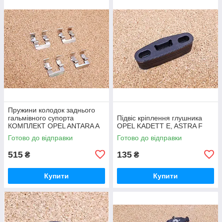
Пружини колодок заднього
гальмівного супорта
Підвіс кріплення глушника
КОМПЛЕКТ OPEL ANTARA A
OPEL KADETT E, ASTRA F
(L07) CHEVROLET CAPTIVA
Готово до відправки
Готово до відправки
(C100, C140) 2.4 2006.06-
515
135
₴
₴
Купити
Купити