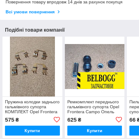
Повернення товару впродовж 14 днів за рахунок покупця
Всі умови повернення
Подібні товари компанії
Пружина колодки заднього
Ремкомплект переднього
Пиль
гальмівного супорта
гальмівного супорта Opel
пере
КОМПЛЕКТ Opel Frontera
Frontera Campo Опель
супо
Опель Фронтера Опель
Фронтера Кампо
В Op
575
625
66
₴
₴
Монтерей
Купити
Купити