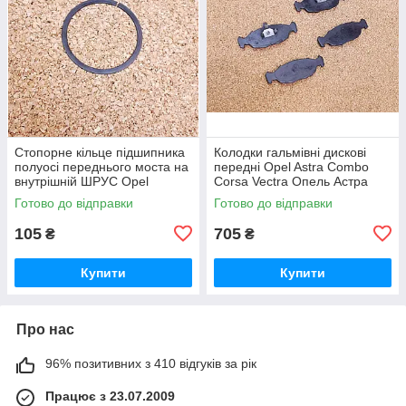
Стопорне кільце підшипника
Колодки гальмівні дискові
полуосі переднього моста на
передні Opel Astra Combo
внутрішній ШРУС Opel
Corsa Vectra Опель Астра
Frontera Опель Фронтера
Комбо Корса Вектра
Готово до відправки
Готово до відправки
105
705
₴
₴
Купити
Купити
Про нас
96% позитивних з 410 відгуків за рік
Працює з 23.07.2009