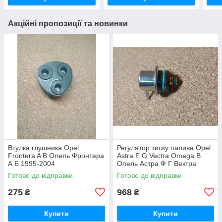
Акційні пропозиції та новинки
Втулка глушника Opel
Регулятор тиску палива Opel
Frontera A B Опель Фронтера
Astra F G Vectra Omega B
А Б 1995-2004
Опель Астра Ф Г Вектра
Омега
Готово до відправки
Готово до відправки
275
968
₴
₴
Купити
Купити