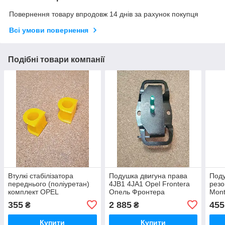
Повернення товару впродовж 14 днів за рахунок покупця
Всі умови повернення
Подібні товари компанії
Втулкі стабілізатора
Подушка двигуна права
Поду
переднього (поліуретан)
4JB1 4JA1 Opel Frontera
резо
комплект OPEL
Опель Фронтера
Mont
FRONTERA-B Opel
Б Мо
355
2 885
455
₴
₴
Frontera Опель Фронтера
Купити
Купити