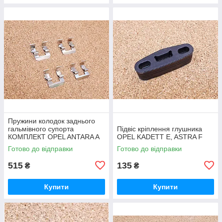
Пружини колодок заднього
гальмівного супорта
Підвіс кріплення глушника
КОМПЛЕКТ OPEL ANTARA A
OPEL KADETT E, ASTRA F
(L07) CHEVROLET CAPTIVA
Готово до відправки
Готово до відправки
(C100, C140) 2.4 2006.06-
515
135
₴
₴
Купити
Купити