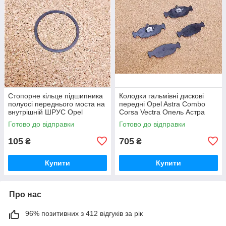
Стопорне кільце підшипника
Колодки гальмівні дискові
полуосі переднього моста на
передні Opel Astra Combo
внутрішній ШРУС Opel
Corsa Vectra Опель Астра
Frontera Опель Фронтера
Комбо Корса Вектра
Готово до відправки
Готово до відправки
105
705
₴
₴
Купити
Купити
Про нас
96% позитивних з 412 відгуків за рік