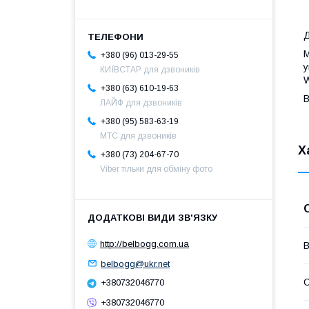
Д
M
+380 (96) 013-29-55
у
КИЇВСТАР для дзвоників
+380 (63) 610-19-63
B
ЛАЙФ для дзвоників
+380 (95) 583-63-19
МТС для дзвоників
Х
+380 (73) 204-67-70
Viber тільки для обміну фото
http://belbogg.com.ua
В
belbogg@ukr.net
С
+380732046770
+380732046770