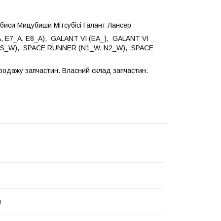
убиси Мицубиши Мітсубісі Галант Лансер
, E7_A, E8_A), GALANT VI (EA_), GALANT VI
 (CS_W), SPACE RUNNER (N1_W, N2_W), SPACE
родажу запчастин. Власний склад запчастин.
i