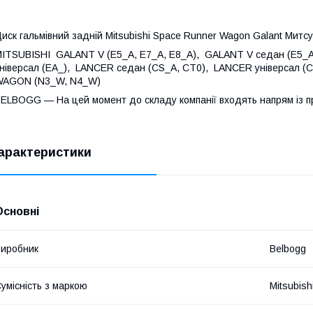
иск гальмівний задній Mitsubishi Space Runner Wagon Galant Митс
ITSUBISHI GALANT V (E5_A, E7_A, E8_A), GALANT V седан (E5_A
ніверсал (EA_), LANCER седан (CS_A, CT0), LANCER універсал
WAGON (N3_W, N4_W)
ELBOGG — На цей момент до складу компанії входять напрям із п
арактеристики
Основні
иробник
Belbogg
умісність з маркою
Mitsubish