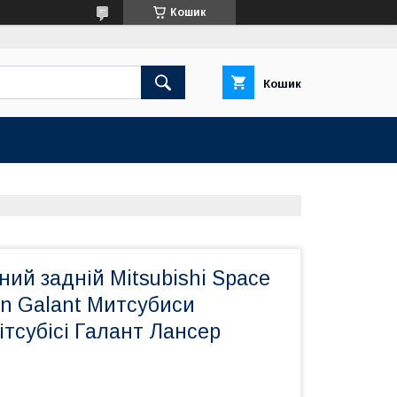
Кошик
Кошик
ний задній Mitsubishi Space
n Galant Митсубиси
тсубісі Галант Лансер