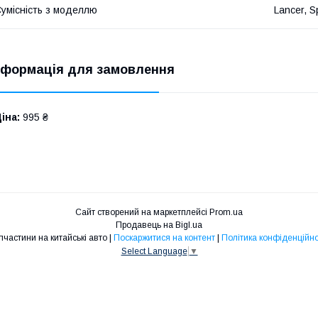
умісність з моделлю
Lancer, 
нформація для замовлення
іна:
995 ₴
Сайт створений на маркетплейсі
Prom.ua
Продавець на Bigl.ua
Запчастини на китайські авто |
Поскаржитися на контент
|
Політика конфіденційно
Select Language
▼