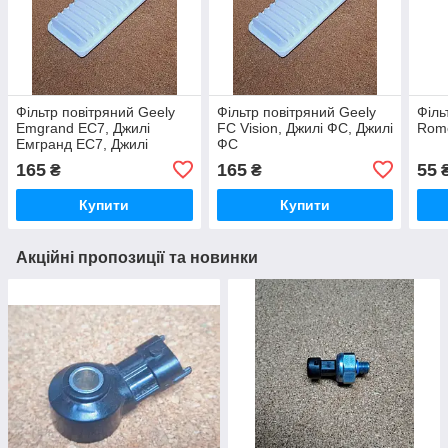
Фільтр повітряний Geely
Фільтр повітряний Geely
Філь
Emgrand EC7, Джилі
FC Vision, Джилі ФС, Джилі
Rom
Емгранд ЕС7, Джилі
ФС
Емгранд ЄС7
165
165
55
₴
₴
Купити
Купити
Акційні пропозиції та новинки