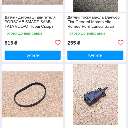
Датчик детонації двигателя
Датчик тиску масла Daewoo
PORSCHE SMART SAAB
Fiat General Motors Alfa
TATA VOLVO Порш Смарт
Romeo Ford Lancia Saab
Сааб Тата Вольво
Фиат Фіат Форд Сааб
Готово до відправки
Готово до відправки
815
255
₴
₴
Купити
Купити