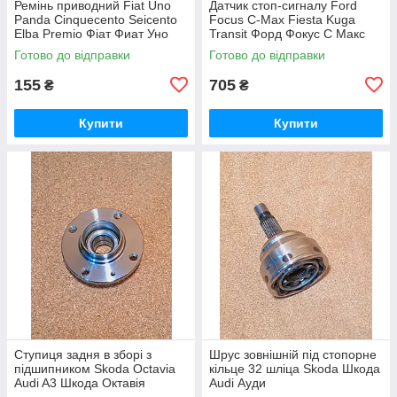
Ремінь приводний Fiat Uno
Датчик стоп-сигналу Ford
Panda Cinquecento Seicento
Focus C-Max Fiesta Kuga
Elba Premio Фіат Фиат Уно
Transit Форд Фокус С Макс
Панда Сиквенсенто
Фієста Фиеста Куга Транзіт
Готово до відправки
Готово до відправки
Сіквенсенто Сисенто Сісенто
Транзит
Ельбо
155
705
₴
₴
Купити
Купити
Ступиця задня в зборі з
Шрус зовнішній під стопорне
підшипником Skoda Octavia
кільце 32 шліца Skoda Шкода
Audi A3 Шкода Октавія
Audi Ауди
Октавия Ауді Ауди А3 ТТ