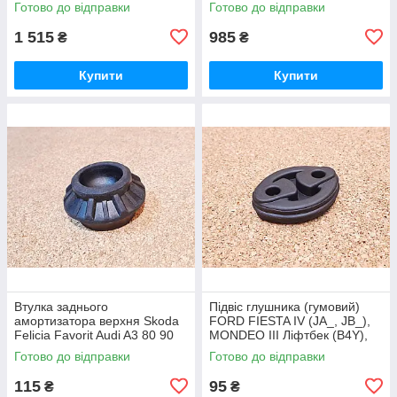
Готово до відправки
Готово до відправки
1 515
985
₴
₴
Купити
Купити
Втулка заднього
Підвіс глушника (гумовий)
амортизатора верхня Skoda
FORD FIESTA IV (JA_, JB_),
Felicia Favorit Audi A3 80 90
MONDEO III Ліфтбек (B4Y),
Шкода Феліція Фелиция
MONDEO III (B5Y)
Готово до відправки
Готово до відправки
Фаворит Ауді Ауди А3
115
95
₴
₴