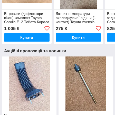
Вітровики (дефлектори
Датчик температури
Елек
вікон) комплект Toyota
охолоджуючої рідини (1
задн
Corolla E12 Тойота Корола
контакт) Toyota Avensis
Coro
Е12 Є12 Королла Каролла
Corolla Carina Previa
Кар
1 005
275
825
₴
₴
4Runner 4Y Тойота
Авенсіс Авенсис Королла
Купити
Купити
Акційні пропозиції та новинки