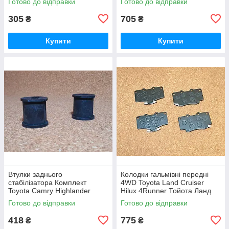
Готово до відправки
Готово до відправки
305
705
₴
₴
Купити
Купити
Втулки заднього
Колодки гальмівні передні
стабілізатора Комплект
4WD Toyota Land Cruiser
Toyota Camry Highlander
Hilux 4Runner Тойота Ланд
Kluger Harrier Тойота Харріер
Крузер 4 Руннер Фораннер
Готово до відправки
Готово до відправки
Хайлендер Клюгер Камрі
Хайлюкс
Камри Кемри
418
775
₴
₴