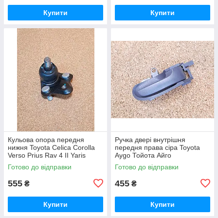
Купити
Купити
Кульова опора передня
Ручка двері внутрішня
нижня Toyota Celica Corolla
передня права сіра Toyota
Verso Prius Rav 4 II Yaris
Aygo Тойота Айго
Тойота Яріс Ярис Селіція
Готово до відправки
Готово до відправки
Селиция Корола Верзо Пріус
555
455
₴
₴
Купити
Купити