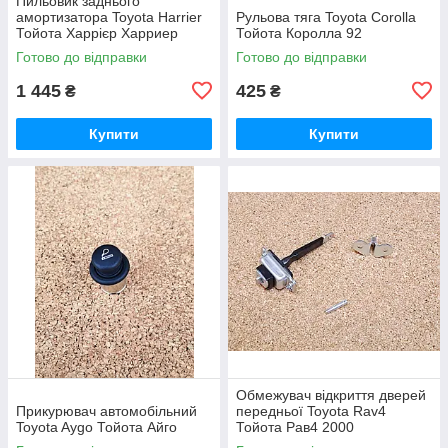
Пильовик заднього
амортизатора Toyota Harrier
Рульова тяга Toyota Corolla
Тойота Харрієр Харриер
Тойота Королла 92
Готово до відправки
Готово до відправки
1 445
425
₴
₴
Купити
Купити
Обмежувач відкриття дверей
Прикурювач автомобільний
передньої Toyota Rav4
Toyota Aygo Тойота Айго
Тойота Рав4 2000