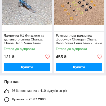
Лампочка Н1 близького та
Ремкомплект паливних
дальнього світла Changan
форсунок Changan Chana
Chana Benni Чана Бени
Benni Чана Бени Бенни Бенні
Бенни Бенні Бені
Бені
Готово до відправки
Готово до відправки
121
455
₴
₴
Купити
Купити
Про нас
96% позитивних з 410 відгуків за рік
Працює з 23.07.2009