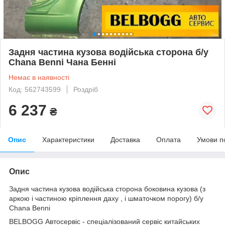
Задня частина кузова водійська сторона б/у
Chana Benni Чана Бенні
Немає в наявності
Код: 562743599
Роздріб
6 237
₴
Опис
Характеристики
Доставка
Оплата
Умови п
Опис
Задня частина кузова водійська сторона боковина кузова (з
аркою і частиною кріплення даху , і шматочком порогу) б/у
Chana Benni
BELBOGG Автосервіс - спеціалізований сервіс китайських