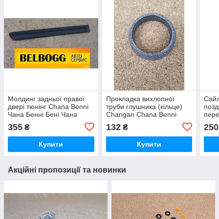
Молдинг задньої правої
Прокладка вихлопної
Сайл
двері тюнінг Chana Benni
труби глушника (кільце)
позд
Чана Бенні Бені Чана
Changan Chana Benni
пере
Бени
Чана Бенні Бенні Бени
Benn
355
132
250
₴
₴
Бенни
Бенн
Купити
Купити
Акційні пропозиції та новинки