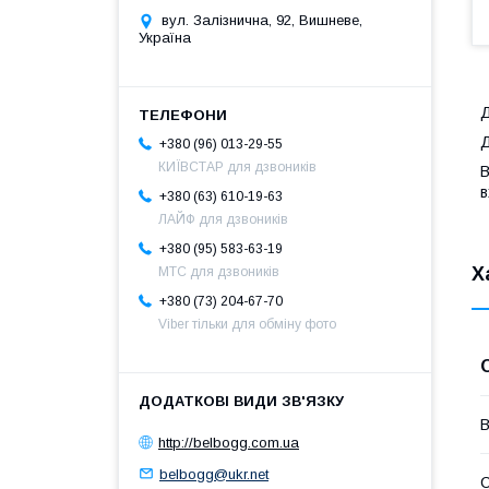
вул. Залізнична, 92, Вишневе,
Україна
Д
Д
+380 (96) 013-29-55
КИЇВСТАР для дзвоників
B
в
+380 (63) 610-19-63
ЛАЙФ для дзвоників
+380 (95) 583-63-19
Х
МТС для дзвоників
+380 (73) 204-67-70
Viber тільки для обміну фото
В
http://belbogg.com.ua
belbogg@ukr.net
С