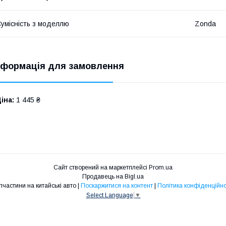
умісність з моделлю
Zonda
нформація для замовлення
іна:
1 445 ₴
Сайт створений на маркетплейсі
Prom.ua
Продавець на Bigl.ua
Запчастини на китайські авто |
Поскаржитися на контент
|
Політика конфіденційно
Select Language
▼