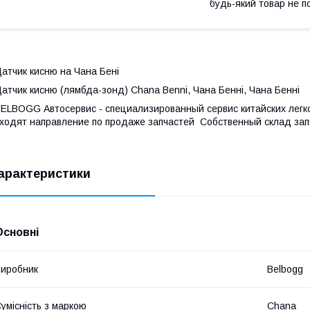
будь-який товар не п
атчик кисню на Чана Бені
атчик кисню (лямбда-зонд) Chana Benni, Чана Бенні, Чана Бенні
ELBOGG Автосервис - специализированный сервис китайских легко
ходят направление по продаже запчастей Собственный склад зап
арактеристики
Основні
иробник
Belbogg
умісність з маркою
Chana