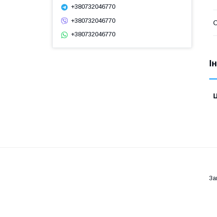
+380732046770
+380732046770
С
+380732046770
І
Ц