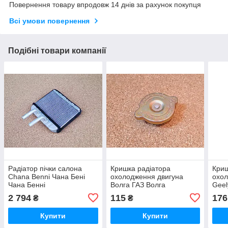
Повернення товару впродовж 14 днів за рахунок покупця
Всі умови повернення
Подібні товари компанії
Радіатор пічки салона
Кришка радіатора
Криш
Chana Benni Чана Бені
охолодження двигуна
охол
Чана Бенні
Волга ГАЗ Волга
Geel
Pand
2 794
115
176
₴
₴
Купити
Купити