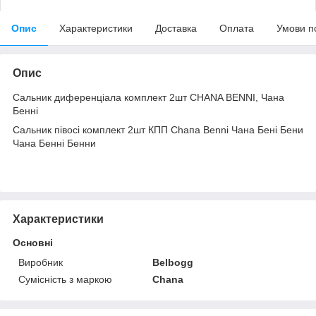
Опис
Характеристики
Доставка
Оплата
Умови п
Опис
Сальник диференціала комплект 2шт СHANA BENNI, Чана
Бенні
Сальник півосі комплект 2шт КПП Сһапа Benni Чана Бені Бени
Чана Бенні Бенни
Характеристики
Основні
Виробник
Belbogg
Сумісність з маркою
Chana