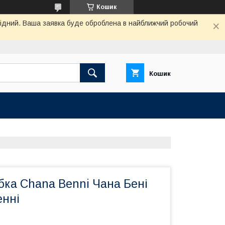
Кошик
ихідний. Ваша заявка буде оброблена в найближчий робочий
Кошик
бка Сhana Benni Чана Бені
енні