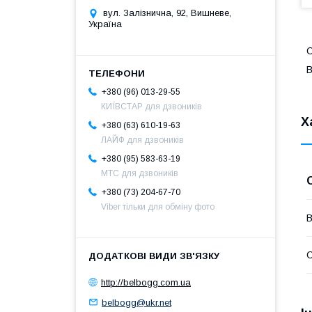
вул. Залізнична, 92, Вишневе,
Україна
C
B
+380 (96) 013-29-55
КИЇВСТАР для дзвоників
Х
+380 (63) 610-19-63
ЛАЙФ для дзвоників
+380 (95) 583-63-19
МТС для дзвоників
+380 (73) 204-67-70
Viber тільки для обміну фото
В
С
http://belbogg.com.ua
belbogg@ukr.net