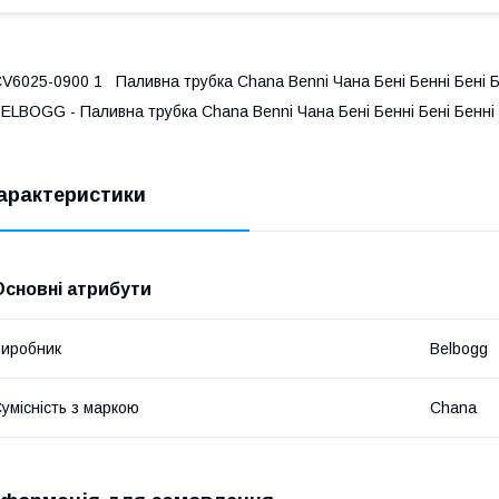
V6025-0900 1 Паливна трубка Сhana Benni Чана Бені Бенні Бені Б
ELBOGG - Паливна трубка Сhana Benni Чана Бені Бенні Бені Бенні
арактеристики
Основні атрибути
иробник
Belbogg
умісність з маркою
Chana