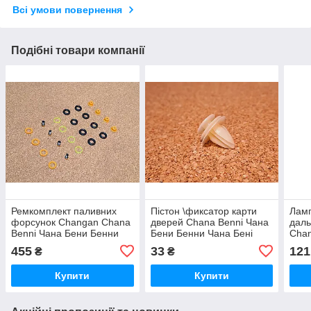
Всі умови повернення
Подібні товари компанії
Ремкомплект паливних
Пістон \фиксатор карти
Ламп
форсунок Changan Chana
дверей Chana Benni Чана
даль
Benni Чана Бени Бенни
Бени Бенни Чана Бені
Chan
Бенні Бені
Бенні
Бенн
455
33
121
₴
₴
Купити
Купити