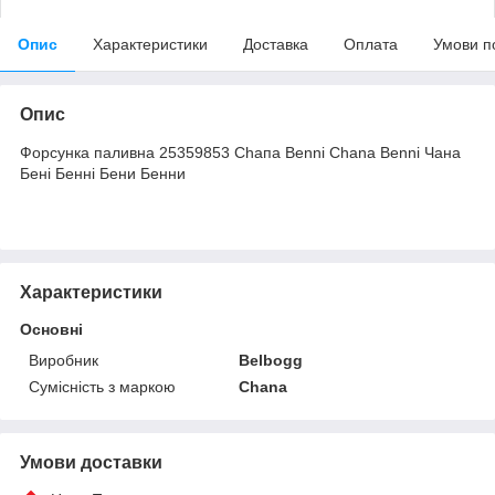
Опис
Характеристики
Доставка
Оплата
Умови п
Опис
Форсунка паливна 25359853 Сһапа Benni Chana Benni Чана
Бені Бенні Бени Бенни
Характеристики
Основні
Виробник
Belbogg
Сумісність з маркою
Chana
Умови доставки