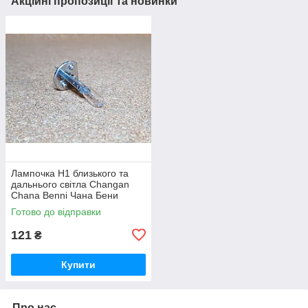
Акційні пропозиції та новинки
Лампочка Н1 близького та
дальнього світла Changan
Chana Benni Чана Бени
Бенни Бенні Бені
Готово до відправки
121
₴
Купити
Про нас