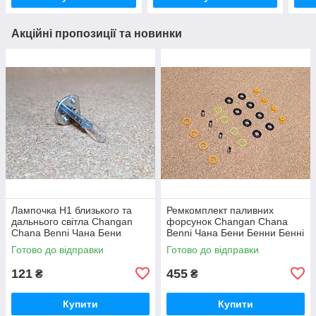
Акційні пропозиції та новинки
Лампочка Н1 близького та
Ремкомплект паливних
дальнього світла Changan
форсунок Changan Chana
Chana Benni Чана Бени
Benni Чана Бени Бенни Бенні
Бенни Бенні Бені
Бені
Готово до відправки
Готово до відправки
121
455
₴
₴
Купити
Купити