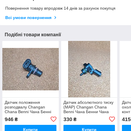
Повернення товару впродовж 14 днів за рахунок покупця
Всі умови повернення
Подібні товари компанії
Датчик положення
Датчик абсолютного тиску
Датч
розподвалу Changan
(МАР) Changan Chana
охол
Chana Benni Чана Бенні
Benni Чана Бенни Чана
конт
Бенні Бени Бенни
Бенні
Чана
946
330
415
₴
₴
Бені
Купити
Купити