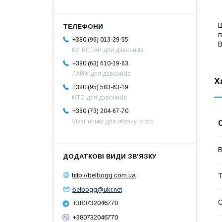
Щ
+380 (96) 013-29-55
B
КИЇВСТАР для дзвоників
+380 (63) 610-19-63
ЛАЙФ для дзвоників
Х
+380 (95) 583-63-19
МТС для дзвоників
+380 (73) 204-67-70
Viber тільки для обміну фото
В
http://belbogg.com.ua
Т
belbogg@ukr.net
С
+380732046770
+380732046770