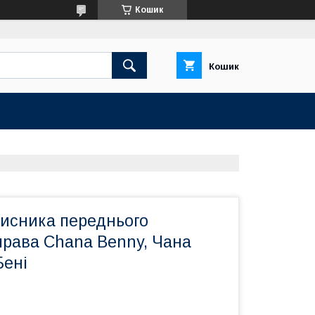
Кошик
Кошик
чисника переднього
права Chana Benny, Чана
Бені