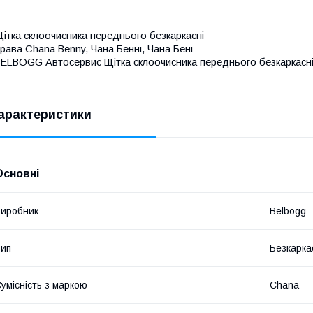
ітка склоочисника переднього безкаркасні
права
Chana Benny, Чана Бенні, Чана Бені
ELBOGG Автосервис Щітка склоочисника переднього безкаркасні 
арактеристики
Основні
иробник
Belbogg
ип
Безкарка
умісність з маркою
Chana