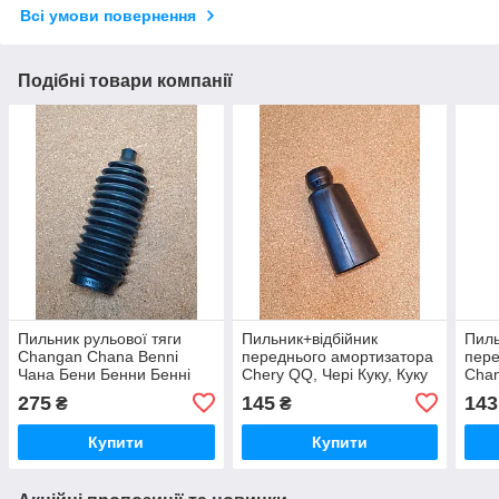
Всі умови повернення
Подібні товари компанії
Пильник рульової тяги
Пильник+відбійник
Пиль
Changan Chana Benni
переднього амортизатора
пере
Чана Бени Бенни Бенні
Chery QQ, Чері Куку, Куку
Chan
Бені
Чері
Идеа
275
145
143
₴
₴
Купити
Купити