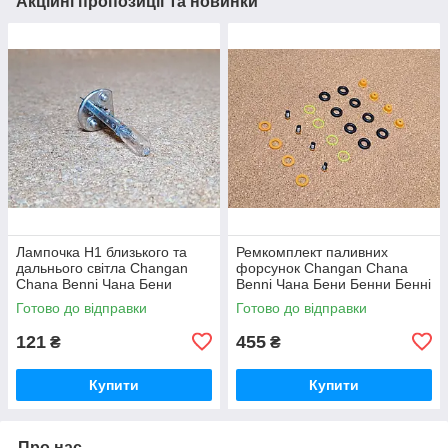
Акційні пропозиції та новинки
Лампочка Н1 близького та
Ремкомплект паливних
дальнього світла Changan
форсунок Changan Chana
Chana Benni Чана Бени
Benni Чана Бени Бенни Бенні
Бенни Бенні Бені
Бені
Готово до відправки
Готово до відправки
121
455
₴
₴
Купити
Купити
Про нас