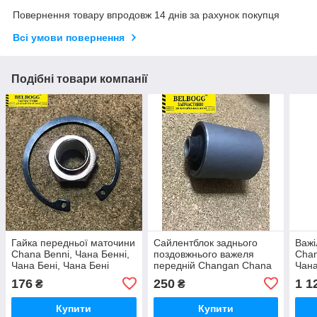
Повернення товару впродовж 14 днів за рахунок покупця
Всі умови повернення
Подібні товари компанії
Гайка передньої маточини
Сайлентблок заднього
Важі
Chana Benni, Чана Бенні,
поздовжнього важеля
Chan
Чана Бені, Чана Бені
передній Changan Chana
Чана
Benni Чана Бени Бенни
176
250
1 1
₴
₴
Бенні Бені
Купити
Купити