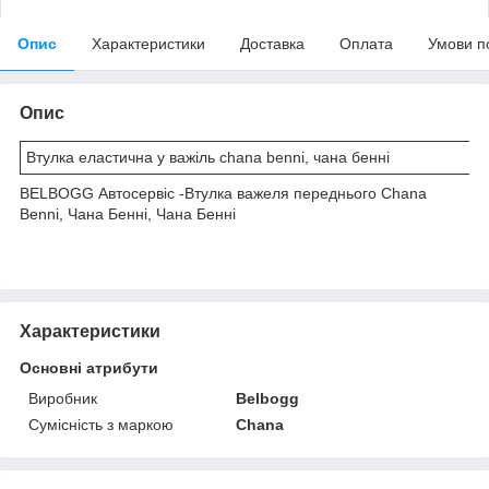
Опис
Характеристики
Доставка
Оплата
Умови п
Опис
Втулка еластична у важіль chana benni, чана бенні
BELBOGG Автосервіс -Втулка важеля переднього Chana
Benni, Чана Бенні, Чана Бенні
Характеристики
Основні атрибути
Виробник
Belbogg
Сумісність з маркою
Chana