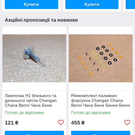
Купити
Купити
Акційні пропозиції та новинки
Лампочка Н1 близького та
Ремкомплект паливних
дальнього світла Changan
форсунок Changan Chana
Chana Benni Чана Бени
Benni Чана Бени Бенни Бенні
Бенни Бенні Бені
Бені
Готово до відправки
Готово до відправки
121
455
₴
₴