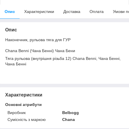
Опис
Характеристики
Доставка
Оплата
Умови п
Опис
Наконечник, рульова тяга для ГУР
Chana Benni (Чана Бенні) Чана Бени
Тяга рульова (внутрішня різьба 12) Chana Benni, Чана Бенні,
Чана Бенні
Характеристики
Основні атрибути
Виробник
Belbogg
Сумісність з маркою
Chana